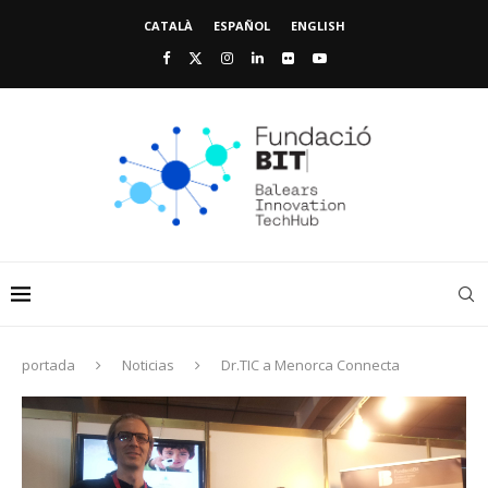
CATALÀ
ESPAÑOL
ENGLISH
portada
Noticias
Dr.TIC a Menorca Connecta