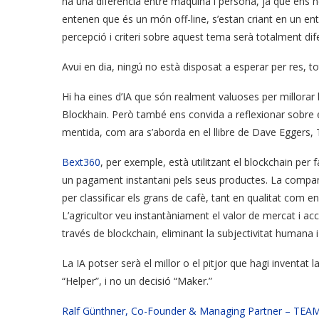
ha una diferència entre màquina i persona, ja que ens he
entenen que és un món off-line, s’estan criant en un entorn 
percepció i criteri sobre aquest tema serà totalment dif
Avui en dia, ningú no està disposat a esperar per res, tot
Hi ha eines d’IA que són realment valuoses per millorar la
Blockhain. Però també ens convida a reflexionar sobre els 
mentida, com ara s’aborda en el llibre de Dave Eggers, 
Bext360
, per exemple, està utilitzant el blockchain per f
un pagament instantani pels seus productes. La companyia u
per classificar els grans de cafè, tant en qualitat com 
L’agricultor veu instantàniament el valor de mercat i acc
través de blockchain, eliminant la subjectivitat humana 
La IA potser serà el millor o el pitjor que hagi inventat
“Helper”, i no un decisió “Maker.”
Ralf Günthner, Co-Founder & Managing Partner – T