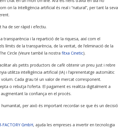
m criat en un món off-line. Ara els nens d’avui en dia no
on la Intel·ligència artificial és real i “natural”, per tant la seva
erent.
 ha de ser ràpid i efectiu.
 transparència i la repartició de la riquesa, així com el
límits de la transparència, de la veritat, de l’eliminació de la
The Circle (Veure també la nostra
fitxa Cinetic
).
acilitar als petits productors de cafè obtenir un preu just i rebre
tilitza intel·ligència artificial (IA) i l’aprenentatge automàtic
en volum. Cada grau té un valor de mercat corresponent.
epta o rebutja l’oferta. El pagament es realitza digitalment a
i augmentant la confiança en el procés.
 la humanitat, per això és important recordar-se que és un decisió
EAM-FACTORY GmbH
, ajuda les empreses a invertir en tecnologia