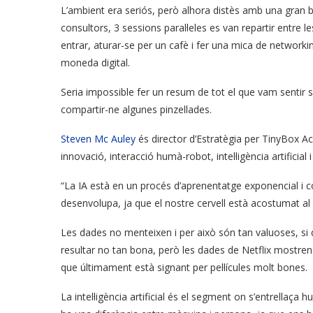
L’ambient era seriós, però alhora distès amb una gran bar
consultors, 3 sessions paral·leles es van repartir entre les
entrar, aturar-se per un cafè i fer una mica de networki
moneda digital.
Seria impossible fer un resum de tot el que vam sentir 
compartir-ne algunes pinzellades.
Steven Mc Auley
és director d’Estratègia per TinyBox A
innovació, interacció humà-robot, intel·ligència artificial i 
“La IA està en un procés d’aprenentatge exponencial i c
desenvolupa, ja que el nostre cervell està acostumat al l
Les dades no menteixen i per això són tan valuoses, si
resultar no tan bona, però les dades de Netflix mostren que
que últimament està signant per pel·lícules molt bones.
La intel·ligència artificial és el segment on s’entrellaça