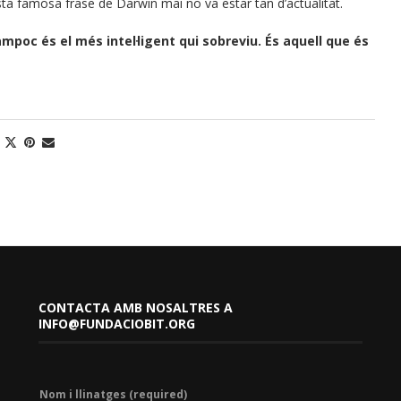
ta famosa frase de Darwin mai no va estar tan d’actualitat.
ampoc és el més intel·ligent qui sobreviu. És aquell que és
CONTACTA AMB NOSALTRES A
INFO@FUNDACIOBIT.ORG
Nom i llinatges (required)