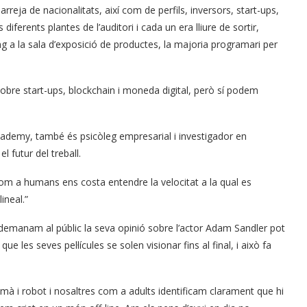
reja de nacionalitats, així com de perfils, inversors, start-ups,
 diferents plantes de l’auditori i cada un era lliure de sortir,
ng a la sala d’exposició de productes, la majoria programari per
sobre start-ups, blockchain i moneda digital, però sí podem
cademy, també és psicòleg empresarial i investigador en
el futur del treball.
om a humans ens costa entendre la velocitat a la qual es
ineal.”
 demanam al públic la seva opinió sobre l’actor Adam Sandler pot
 les seves pel·lícules se solen visionar fins al final, i això fa
 humà i robot i nosaltres com a adults identificam clarament que hi