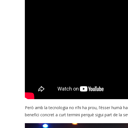
Però amb la tecnologia no n’hi ha prou, l’ésser humà ha d
benefici concret a curt termini perquè sigui part de la se