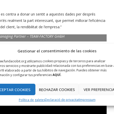
a es centra a donar un sentit a aquestes dades per després
 n’és realment la part interessant, que permet millorar l’eficiència
el client, la rendibilitat de l’empresa.”
 Managing Partner – TEAM-FACTORY GmbH
, de recopilació de dades sempre va ser la més tediosa fins a la
Gestionar el consentimiento de las cookies
apps podem saber tot de tots. I les empreses que manegen les
w.fundaciobit.org utilizamos cookies propias y de terceros para analizar
ón.
ros servicios y mostrarte publicidad relacionada con tus preferencias en base 
rfil elaborado a partir de tus hábitos de navegación. Puedes obtener más
e future
”
mación y configurar tus preferencias
AQUÍ.
nt en el món des del 2008.
CEPTAR COOKIES
RECHAZAR COOKIES
VER PREFERENCI
Política de galetes
Declaració de privacitat
Impressum