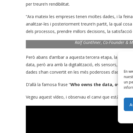
per treure’n rendibilitat.
“Ara mateix les empreses tenen moltes dades, i la fein
analitzar-les i posteriorment treure’n partit, la qual cosa
dels processos, prendre millors decisions, la satisfacció d
Ralf Günthner, Co-Founder &
Però abans d’arribar a aquesta tercera etapa, la primera
data, però ara amb la digitalització, els sensors, les 
En ww
dades s’han convertit en les més poderoses d’aquest m
nuest
un pe
D’allà la famosa frase “
Who owns the data, owns th
infor
Vegeu aquest vídeo, i observau el canvi que està succei
A