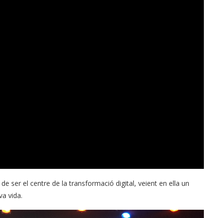
e ser el centre de la transformació digital, veient en ella un
va vida.