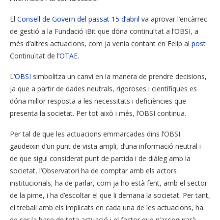
El
Consell de Govern del passat 15 d’abril
va aprovar l’encàrrec
de gestió a la Fundació iBit que dóna continuïtat a l’OBSI, a
més d’altres actuacions, com ja venia contant en Felip al
post
Continuïtat de l’
OTAE
.
L
‘OBSI
simbolitza un canvi en la manera de prendre decisions,
ja que a partir de dades neutrals, rigoroses i científiques es
dóna millor resposta a les necessitats i deficiències que
presenta la societat. Per tot això i més, l’OBSI continua.
Per tal de que les actuacions emmarcades dins l’OBSI
gaudeixin d’un punt de vista ampli, d’una informació neutral i
de que sigui considerat punt de partida i de diàleg amb la
societat, l’Observatori ha de comptar amb els actors
institucionals, ha de parlar, com ja ho està fent, amb el sector
de la pime, i ha d’escoltar el que li demana la societat. Per tant,
el treball amb els implicats en cada una de les actuacions, ha
de ser la base de tota actuació i el factor que n’assegurarà