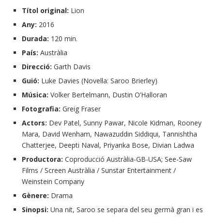
Títol original:
Lion
Any:
2016
Durada:
120 min.
País:
Austràlia
Direcció:
Garth Davis
Guió:
Luke Davies (Novel·la: Saroo Brierley)
Música:
Volker Bertelmann, Dustin O’Halloran
Fotografia:
Greig Fraser
Actors:
Dev Patel, Sunny Pawar, Nicole Kidman, Rooney
Mara, David Wenham, Nawazuddin Siddiqui, Tannishtha
Chatterjee, Deepti Naval, Priyanka Bose, Divian Ladwa
Productora:
Coproducció Austràlia-GB-USA; See-Saw
Films / Screen Austràlia / Sunstar Entertainment /
Weinstein Company
Gènere:
Drama
Sinopsi:
Una nit, Saroo se separa del seu germà gran i es