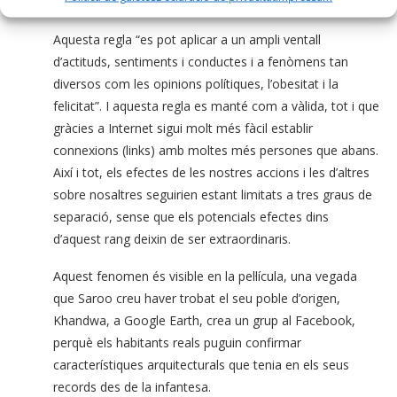
efectes.
Aquesta regla “es pot aplicar a un ampli ventall
d’actituds, sentiments i conductes i a fenòmens tan
diversos com les opinions polítiques, l’obesitat i la
felicitat”. I aquesta regla es manté com a vàlida, tot i que
gràcies a Internet sigui molt més fàcil establir
connexions (links) amb moltes més persones que abans.
Així i tot, els efectes de les nostres accions i les d’altres
sobre nosaltres seguirien estant limitats a tres graus de
separació, sense que els potencials efectes dins
d’aquest rang deixin de ser extraordinaris.
Aquest fenomen és visible en la pel·lícula, una vegada
que Saroo creu haver trobat el seu poble d’origen,
Khandwa, a Google Earth, crea un grup al Facebook,
perquè els habitants reals puguin confirmar
característiques arquitecturals que tenia en els seus
records des de la infantesa.