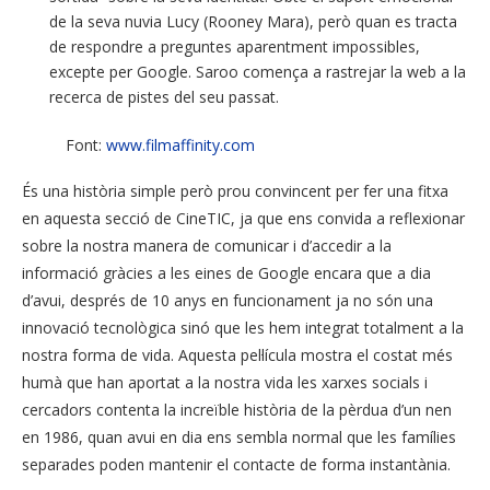
de la seva nuvia Lucy (Rooney Mara), però quan es tracta
de respondre a preguntes aparentment impossibles,
excepte per Google. Saroo comença a rastrejar la web a la
recerca de pistes del seu passat.
Font:
www.filmaffinity.com
És una història simple però prou convincent per fer una fitxa
en aquesta secció de CineTIC, ja que ens convida a reflexionar
sobre la nostra manera de comunicar i d’accedir a la
informació gràcies a les eines de Google encara que a dia
d’avui, després de 10 anys en funcionament ja no són una
innovació tecnològica sinó que les hem integrat totalment a la
nostra forma de vida. Aquesta pel·lícula mostra el costat més
humà que han aportat a la nostra vida les xarxes socials i
cercadors contenta la increïble història de la pèrdua d’un nen
en 1986, quan avui en dia ens sembla normal que les famílies
separades poden mantenir el contacte de forma instantània.