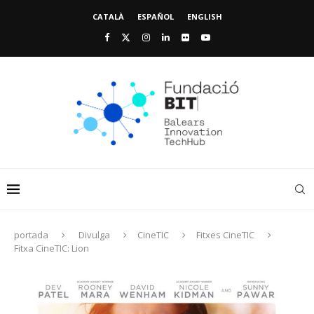
CATALÀ
ESPAÑOL
ENGLISH
portada
Divulga
CineTIC
Fitxes CineTIC
Fitxa CineTIC: Lion