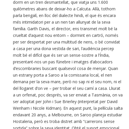
dorm en un tren desmantellat, que viatja uns 1.600
quilòmetres abans de deixar-ho a Calcuta. Allà, tothom
parla bengalí, en lloc del dialecte hindi, el que és encara
més intimidatori per a un nen tan allunyat de la seva
família. Garth Davis, el director, ens transmet molt bé la
crueltat d’aquest nou entorn – dormint en cartró, només
per ser despertat per una multitud de nens, o bé convidat
a casa per una dona vestida de sari, l’audiència percep
molt bé el difícil que és ser un sense-sostre a l’Índia,
presentant-nos un pas fúnebre i imatges d’abocadors
d’escombraries buscant qualsevol cosa de menjar. Quan
un estrany porta a Saroo a la comissaria local, el nen
demana per la seva mare, però no sap ni el seu nom, ni el
del llogaret d’on ve – per trobar el seu camí a casa. Lliurat
a un orfenat, poc després, va ser enviat a Tasmània, on va
ser adoptat per John i Sue Brierley (interpretat per David
Wenham i Nicole Kidman). En aquest punt, la pel·lícula salta
endavant 20 anys, a Melbourne, on Saroo planeja estudiar
Hostaleria, però es troba distret amb “carrerons sense
sortida” sobre la seva identitat. Obté el suport emocional