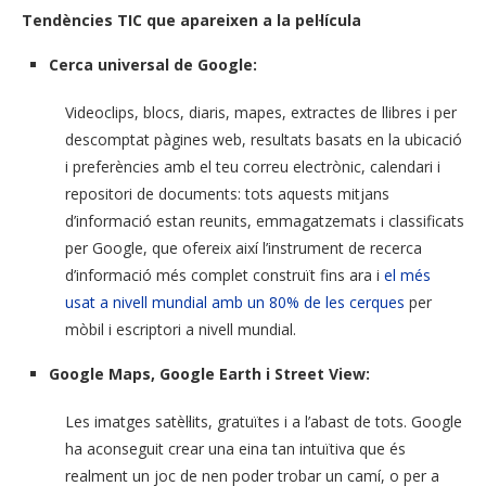
Tendències TIC que apareixen a la pel·lícula
Cerca universal de Google:
Videoclips, blocs, diaris, mapes, extractes de llibres i per
descomptat pàgines web, resultats basats en la ubicació
i preferències amb el teu correu electrònic, calendari i
repositori de documents: tots aquests mitjans
d’informació estan reunits, emmagatzemats i classificats
per Google, que ofereix així l’instrument de recerca
d’informació més complet construït fins ara i
el més
usat a nivell mundial amb un 80% de les cerques
per
mòbil i escriptori a nivell mundial.
Google Maps, Google Earth i Street View:
Les imatges satèl·lits, gratuïtes i a l’abast de tots. Google
ha aconseguit crear una eina tan intuïtiva que és
realment un joc de nen poder trobar un camí, o per a