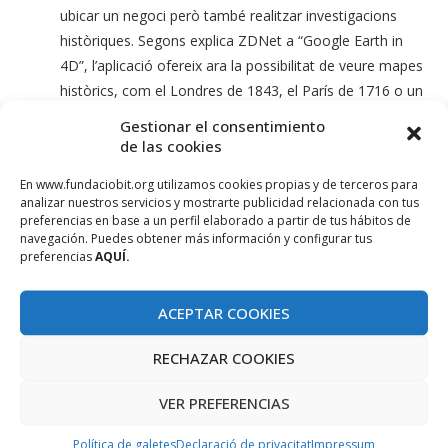
ubicar un negoci però també realitzar investigacions
històriques. Segons explica ZDNet a “Google Earth in
4D”, l’aplicació ofereix ara la possibilitat de veure mapes
històrics, com el Londres de 1843, el París de 1716 o un
mapamundi de 1790, entre d’altres, superposats als
Gestionar el consentimiento
actuals en forma de layers o capes. A partir d’aquestes
de las cookies
dades moltes App han pogut desenvolupar-se, com per
En www.fundaciobit.org utilizamos cookies propias y de terceros para
senderisme, restaurants, immobiliàries, crear mapes
analizar nuestros servicios y mostrarte publicidad relacionada con tus
personalitzats.
preferencias en base a un perfil elaborado a partir de tus hábitos de
navegación. Puedes obtener más información y configurar tus
preferencias
AQUÍ.
Xarxes Socials i la regla dels 3 graus d’influència:
Segons la Regla dels Tres Graus de Influència de
ACEPTAR COOKIES
Christakis i Fowler demostraria que el grau d’influència
en la xarxes socials arriba només tres graus de distància:
RECHAZAR COOKIES
al nostre amics (grau 1), als amics dels nostres amics
(grau 2) i als amics dels amics dels nostres amics (grau
VER PREFERENCIAS
3); i a partir del quart grau comencen a dissipar-ne els
Política de galetes
Declaració de privacitat
Impressum