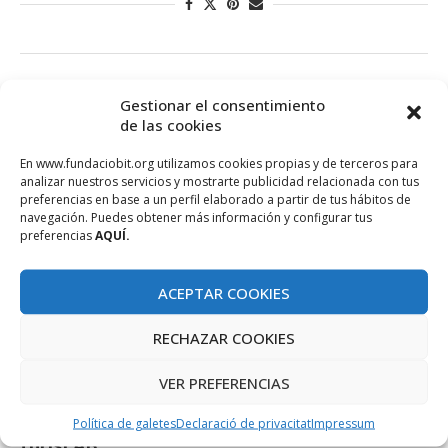
Actualitat
Turisme
Gestionar el consentimiento
de las cookies
Moment de transferència tecnològica i
emprenedoria
En www.fundaciobit.org utilizamos cookies propias y de terceros para
analizar nuestros servicios y mostrarte publicidad relacionada con tus
abril 23, 2012
preferencias en base a un perfil elaborado a partir de tus hábitos de
navegación. Puedes obtener más información y configurar tus
A continuació, llistam els projectes que turisLAB va presentar
preferencias
AQUÍ.
al banc de projectes del passat divendres a les oficines de …
ACEPTAR COOKIES
RECHAZAR COOKIES
VER PREFERENCIAS
Actualitat
Turisme
Presentació banc de projectes R+D+i de
Política de galetes
Declaració de privacitat
Impressum
turisLAB