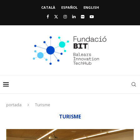
CATALÀ
ESPAÑOL
ENGLISH
portada
Turisme
TURISME