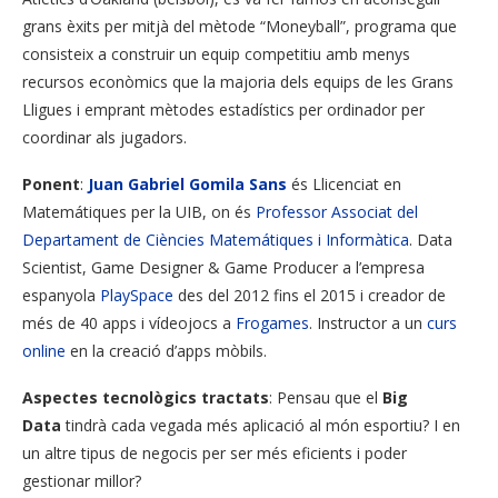
grans èxits per mitjà del mètode “Moneyball”, programa que
consisteix a construir un equip competitiu amb menys
recursos econòmics que la majoria dels equips de les Grans
Lligues i emprant mètodes estadístics per ordinador per
coordinar als jugadors.
Ponent
:
Juan Gabriel Gomila Sans
és Llicenciat en
Matemátiques per la UIB, on és
Professor Associat del
Departament de Ciències Matemátiques i Informàtica
. Data
Scientist, Game Designer & Game Producer a l’empresa
espanyola
PlaySpace
des del 2012 fins el 2015 i creador de
més de 40 apps i vídeojocs a
Frogames
. Instructor a un
curs
online
en la creació d’apps mòbils.
Aspectes tecnològics tractats
: Pensau que el
Big
Data
tindrà cada vegada més aplicació al món esportiu? I en
un altre tipus de negocis per ser més eficients i poder
gestionar millor?