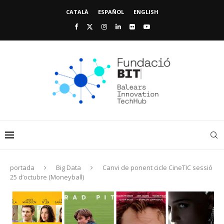
CATALÀ
ESPAÑOL
ENGLISH
portada
Big Data
Canvi de ponent cicle CineTIC sessió
25 d’octubre (Moneyball)