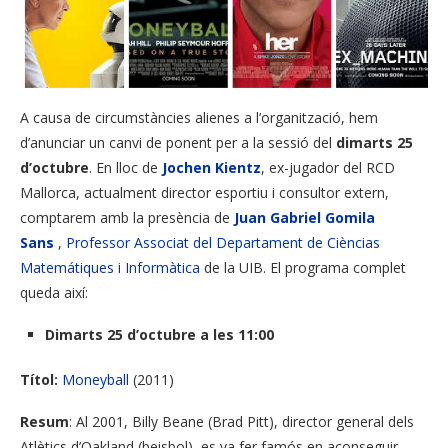
A causa de circumstàncies alienes a l’organització, hem
d’anunciar un canvi de ponent per a la sessió del
dimarts 25
d’octubre
. En lloc de
Jochen Kientz
, ex-jugador del RCD
Mallorca, actualment director esportiu i consultor extern,
comptarem amb la presència de
Juan Gabriel Gomila
Sans
,
Professor Associat del Departament de Cièncias
Matemátiques i Informàtica
de la UIB. El programa complet
queda així:
Dimarts 25 d’octubre a les 11:00
Títol:
Moneyball
(2011)
Resum
: Al 2001, Billy Beane (Brad Pitt), director general dels
Atlètics d’Oakland (beisbol), es va fer famós en aconseguir