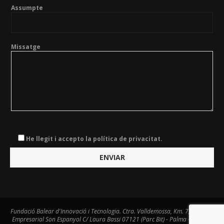
Assumpte
Missatge
He llegit i accepto la política de privacitat.
Fundació Balear d'Innovació i Tecnologia. Ctra. Valldemossa, Km. 7,4. Centre
Empresarial Son Espanyol C/ Laura Bassi 07121 (Parc Bit) - Palma - Tel. 971