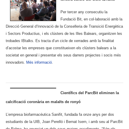
Per tercer any consecutiu la
Fundació Bit, en col·laboració amb la
Direcció General d’Innovació de la Conselleria de Transició Energètica
i Sectors Productius, i els clústers de les Illes Balears, organitzen les
trobades IBtalks. Es tracta d’un cicle de xerrades amb la finalitat
d’acostar les empreses que constitueixen els clústers balears a la
societat en general i presentar els seus darrers projectes i socis més
innovadors.
Més informació
.
.
Científics del ParcBit eliminen la
calcificació coronària en malalts de ronyó
L’empresa biofarmacéutica Sanifit, fundada fa onze anys per dos
estudiants de la UIB, Joan Perelló i Bernat Isern, i amb seu al ParcBit
de Palma, ha anunciat un dels seus majors assoliments.
“Són els