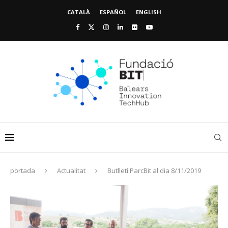
CATALÀ
ESPAÑOL
ENGLISH
portada
Actualitat
Butlletí ParcBit al dia 8/11/2019