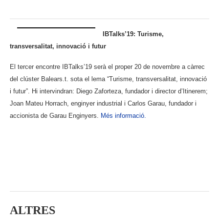
.
IBTalks’19: Turisme,
transversalitat, innovació i futur
El tercer encontre IBTalks’19 serà el proper 20 de novembre a càrrec
del clúster Balears.t. sota el lema “Turisme, transversalitat, innovació
i futur”. Hi intervindran: Diego Zaforteza, fundador i director d’Itinerem;
Joan Mateu Horrach, enginyer industrial i Carlos Garau, fundador i
accionista de Garau Enginyers.
Més informació.
.
.
.
ALTRES