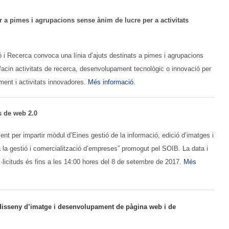
r a pimes i agrupacions sense ànim de lucre per a activitats
ó i Recerca convoca una línia d’ajuts destinats a pimes i agrupacions
facin activitats de recerca, desenvolupament tecnològic o innovació per
ent i activitats innovadores.
Més informació.
s de web 2.0
nt per impartir mòdul d’Eines gestió de la informació, edició d’imatges i
 la gestió i comercialització d’empreses” promogut pel SOIB. La data i
l·licituds és fins a les 14:00 hores del 8 de setembre de 2017.
Més
e disseny d’imatge i desenvolupament de pàgina web i de