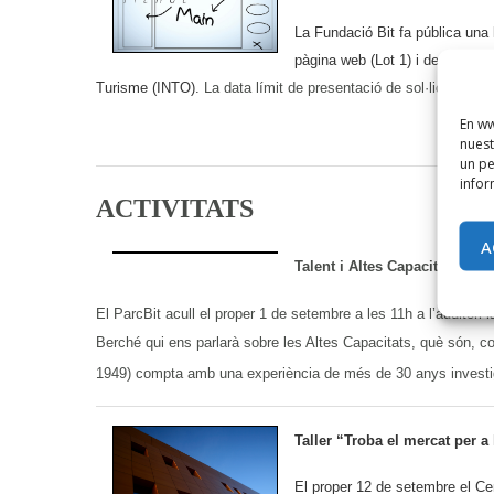
La Fundació Bit fa pública una 
pàgina web (Lot 1) i de comunic
Turisme (INTO).
La data límit de presentació de sol·licituds é
En ww
nuest
un pe
infor
ACTIVITATS
A
Talent i Altes Capacitats amb
El ParcBit acull el proper 1 de setembre a les 11h a l’auditori 
Berché qui ens parlarà sobre les Altes Capacitats, què són, c
1949) compta amb una experiència de més de 30 anys investigan
Taller “Troba el mercat per a
El proper 12 de setembre el Cen