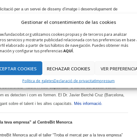
licitació per a un servei de disseny d’imatge i desenvolupament de
ació online en xarxes (Lot 2) del Seminari Internacional d’Innovació i
Gestionar el consentimiento de las cookies
s fins al 8 de setembre de 2017.
Més informació.
w.fundaciobit.org utilizamos cookies propias y de terceros para analizar
ros servicios y mostrarte publicidad relacionada con tus preferencias en base 
rfil elaborado a partir de tus hábitos de navegación. Puedes obtener más
mación y configurar tus preferencias
AQUÍ.
CEPTAR COOKIES
RECHAZAR COOKIES
VER PREFERENCI
 el Dr. Javier Berché
Política de galetes
Declaració de privacitat
Impressum
la conferència “Talent i Altes Capacitats” a càrrec del Doctor Javier
om es detecten i com es formen. El Dr. Javier Berché Cruz (Barcelona,
t sobre el talent i les altes capacitats.
Més informació.
 la teva empresa” al CentreBit Menorca
treBit Menorca acull el taller “Troba el mercat per a la teva empresa”