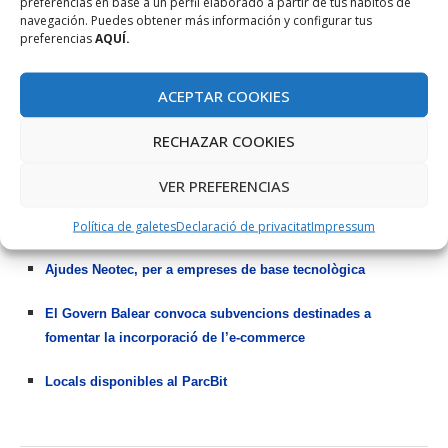
preferencias en base a un perfil elaborado a partir de tus hábitos de
navegación. Puedes obtener más información y configurar tus
preferencias
AQUÍ.
Programa European Research Council
Jornades de màrqueting digital i internacionalització
ACEPTAR COOKIES
Autoritzats els ajuts per incorporar personal investigador al
RECHAZAR COOKIES
sistema de ciència de les Illes Balears
VER PREFERENCIAS
Ajudes “Súbete a la nube”. Fins a 15.000€ per a modernitzar
Política de galetes
Declaració de privacitat
Impressum
la teva pime
Ajudes Neotec, per a empreses de base tecnològica
El Govern Balear convoca subvencions destinades a
fomentar la incorporació de l’e-commerce
Locals disponibles al ParcBit