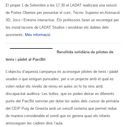
El proper 1 de Setembre a les 17:30 el LADAT realitzarà una sessió
de Portes Obertes per presentar el curs; Tècnic Superior en Animació
3D, Jocs i Entorns interactius. Els professors faran un recorregut per
les instal·lacions de LADAT Studios i resoldran els dubtes dels
assistents.
Més informació.
Recollida solidària de pilotes de
tenis i pàdel al ParcBit
L’objectiu d’aquesta campanya és aconseguir pilotes de tenis i pàdel
usades o que estiguin punxades, per a un projecte amb el qual es
volen reduir els nivells de renou en aules on hi ha nins amb
discapacitat auditiva. Les bolles, que es poden deixar en diferents
punts del ParcBit serviran per dotar les aules dels cursos de primària
del CEIP Puig de Ginesta amb un senzill sistema que permet reduir
de manera considerable el soroll que es genera quan els infants
arrosseguen les cadires dins l’aula.