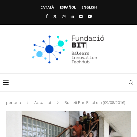
CATALÀ
ESPAÑOL
ENGLISH
portada
Actualitat
Butlletí ParcBit al dia (09/08/2016)