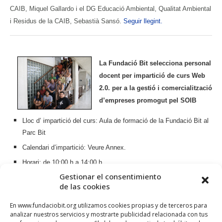
CAIB, Miquel Gallardo i el DG Educació Ambiental, Qualitat Ambiental
i Residus de la CAIB, Sebastià Sansó.
Seguir llegint.
La Fundació Bit selecciona personal
docent per impartició de curs Web
2.0. per a la gestió i comercialització
d’empreses promogut pel SOIB
Lloc d’ impartició del curs: Aula de formació de la Fundació Bit al
Parc Bit
Calendari d’impartició: Veure Annex.
Horari: de 10:00 h a 14:00 h
Gestionar el consentimiento
Data d’impartició del curs: Dues sessions: octubre- desembre i
de las cookies
gener – març.
Seguir llegint
En www.fundaciobit.org utilizamos cookies propias y de terceros para
analizar nuestros servicios y mostrarte publicidad relacionada con tus
ALTRES