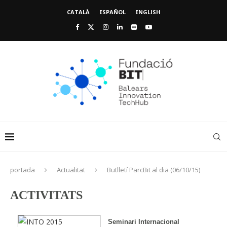
CATALÀ
ESPAÑOL
ENGLISH
portada
Actualitat
Butlletí ParcBit al dia (06/10/15)
ACTIVITATS
Seminari Internacional