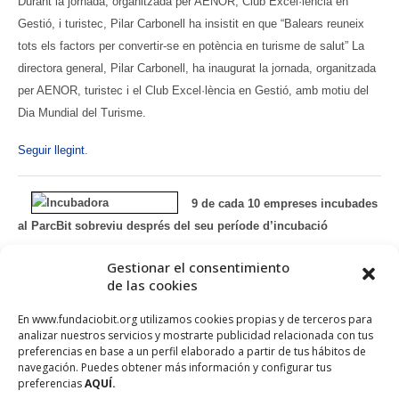
Durant la jornada, organitzada per AENOR, Club Excel·lència en
Gestió, i turistec, Pilar Carbonell ha insistit en que “Balears reuneix
tots els factors per convertir-se en potència en turisme de salut” La
directora general, Pilar Carbonell, ha inaugurat la jornada, organitzada
per AENOR, turistec i el Club Excel·lència en Gestió, amb motiu del
Dia Mundial del Turisme.
Seguir llegint
.
9 de cada 10 empreses incubades
al ParcBit sobreviu després del seu període d’incubació
La xarxa EuropeanBICNetwork (EBN), que agrupa, representa i
Gestionar el consentimiento
de las cookies
acredita tots els Centres Europeus d’Empreses i Innovació de la Unió
Europea (www.ebn.ue), anomenats CEEI’s i de la qual n’és sòcia la
En www.fundaciobit.org utilizamos cookies propias y de terceros para
Fundació Bit, ha presentat recentment els seus resultats
analizar nuestros servicios y mostrarte publicidad relacionada con tus
preferencias en base a un perfil elaborado a partir de tus hábitos de
corresponents a 2014. Segons aquests, mitjançant la xarxa EBN
navegación. Puedes obtener más información y configurar tus
s’han creat més de 13.000 llocs de treball i s’han ajudat a recaptar
preferencias
AQUÍ.
més de 284 milions d’euros en el finançament per a les petites