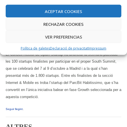
empreses.
ACEPTAR COOKIES
Seguir llegint.
RECHAZAR COOKIES
Habitissimo, entre les 100
VER PREFERENCIAS
finalistes del South Summit 2015
Política de galetes
Declaració de privacitat
Impressum
El Consell Rector de Spain Startup va anunciar la setmana passada
les 100 startups finalistes per participar en el proper South Summit,
que se celebrarà del 7 al 9 d’octubre a Madrid i a la qual s’han
presentat més de 1.800 startups. Entre els finalistes de la secció
Internet & Mobile es troba l’startup del ParcBit Habitissimo, que s’ha
convertit en l’única iniciativa balear en fase Growth seleccionada per a
aquesta competició.
.
Seguir llegint
ALTRES