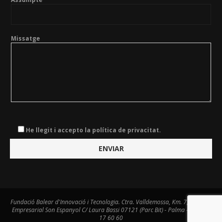
Missatge
He llegit i accepto la política de privacitat.
Fundació Balear d'Innovació i Tecnologia. Ctra. Valldemossa, Km. 7,4. Centre
Empresarial Son Espanyol C/ Laura Bassi 07121 (Parc Bit) - Palma - Tel. 971
17 60 60