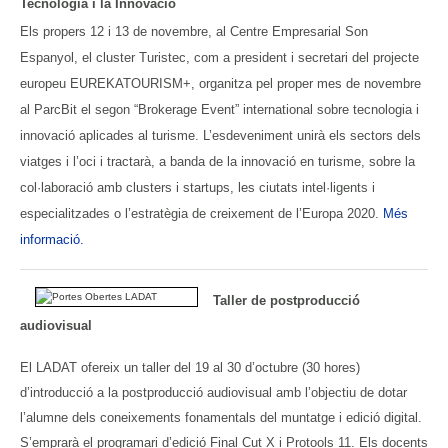
Tecnologia i la Innovació
Els propers 12 i 13 de novembre, al Centre Empresarial Son
Espanyol, el cluster Turistec, com a president i secretari del projecte
europeu EUREKATOURISM+, organitza pel proper mes de novembre
al ParcBit el segon “Brokerage Event” international sobre tecnologia i
innovació aplicades al turisme. L’esdeveniment unirà els sectors dels
viatges i l’oci i tractarà, a banda de la innovació en turisme, sobre la
col·laboració amb clusters i startups, les ciutats intel·ligents i
especialitzades o l’estratègia de creixement de l’Europa 2020.
Més
informació.
Taller de postproducció
audiovisual
El LADAT ofereix un taller del 19 al 30 d’octubre (30 hores)
d’introducció a la postproducció audiovisual amb l’objectiu de dotar
l’alumne dels coneixements fonamentals del muntatge i edició digital.
S’emprarà el programari d’edició Final Cut X i Protools 11. Els docents