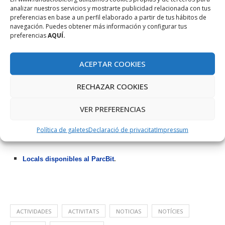
analizar nuestros servicios y mostrarte publicidad relacionada con tus
preferencias en base a un perfil elaborado a partir de tus hábitos de
ALTRES
navegación. Puedes obtener más información y configurar tus
preferencias
AQUÍ.
Nou fòrum d’inversors Balearic Investor Club.
ACEPTAR COOKIES
“Koru, empreses en moviment”, 12 de novembre a Es
Baluard
.
RECHAZAR COOKIES
Nou programa IMEX (2015-2016).
VER PREFERENCIAS
Brokerage event Smart city Expo 2015, del 17 al 19 de
Política de galetes
Declaració de privacitat
Impressum
novembre
a Barcelona
Locals disponibles al ParcBit
.
ACTIVIDADES
ACTIVITATS
NOTICIAS
NOTÍCIES