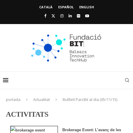
CATALÀ
ESPAÑOL
ENGLISH
portada
Actualitat
Butlletí ParcBit al dia (05/11/15)
ACTIVITATS
Brokerage Event: L’avanç de les