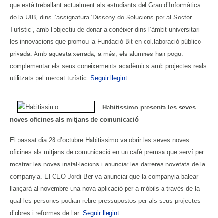
què està treballant actualment als estudiants del Grau d’Informàtica
de la UIB, dins l’assignatura ‘Disseny de Solucions per al Sector
Turístic’, amb l’objectiu de donar a conèixer dins l’àmbit universitari
les innovacions que promou la Fundació Bit en col.laboració público-
privada. Amb aquesta xerrada, a més, els alumnes han pogut
complementar els seus coneixements acadèmics amb projectes reals
utilitzats pel mercat turístic.
Seguir llegint.
Habitissimo presenta les seves
noves oficines als mitjans de comunicació
El passat dia 28 d’octubre Habitissimo va obrir les seves noves
oficines als mitjans de comunicació en un cafè premsa que serví per
mostrar les noves instal·lacions i anunciar les darreres novetats de la
companyia. El CEO Jordi Ber va anunciar que la companyia balear
llançarà al novembre una nova aplicació per a mòbils a través de la
qual les persones podran rebre pressupostos per als seus projectes
d’obres i reformes de llar.
Seguir llegint
.