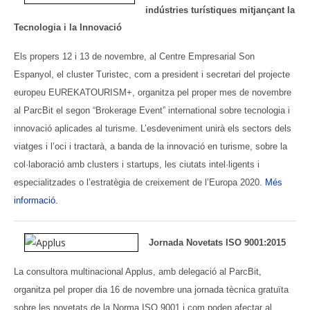
indústries turístiques mitjançant la
Tecnologia i la Innovació
Els propers 12 i 13 de novembre, al Centre Empresarial Son
Espanyol, el cluster Turistec, com a president i secretari del projecte
europeu EUREKATOURISM+, organitza pel proper mes de novembre
al ParcBit el segon “Brokerage Event” international sobre tecnologia i
innovació aplicades al turisme. L’esdeveniment unirà els sectors dels
viatges i l’oci i tractarà, a banda de la innovació en turisme, sobre la
col·laboració amb clusters i startups, les ciutats intel·ligents i
especialitzades o l’estratègia de creixement de l’Europa 2020.
Més
informació.
Jornada Novetats ISO 9001:2015
La consultora multinacional Applus, amb delegació al ParcBit,
organitza pel proper dia 16 de novembre una jornada tècnica gratuïta
sobre les novetats de la Norma ISO 9001 i com poden afectar al