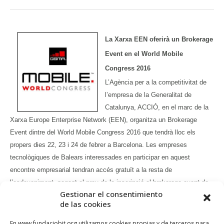
La Xarxa EEN oferirà un Brokerage
Event en el World Mobile
Congress 2016
L’Agència per a la competitivitat de
l’empresa de la Generalitat de
Catalunya, ACCIÓ, en el marc de la
Xarxa Europe Enterprise Network (EEN), organitza un Brokerage
Event dintre del World Mobile Congress 2016 que tendrà lloc els
propers dies 22, 23 i 24 de febrer a Barcelona. Les empreses
tecnològiques de Balears interessades en participar en aquest
encontre empresarial tendran accés gratuït a la resta de
l’esdeveniment, pagant el preu de la inscripció al brokerage event de
Gestionar el consentimiento
310€.
Seguir llegint
.
de las cookies
En www.fundaciobit.org utilizamos cookies propias y de terceros para