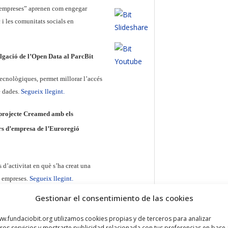
roempreses” aprenen com engegar
i les comunitats socials en
gació de l’Open Data al ParcBit
ecnològiques, permet millorar l’accés
e dades.
Segueix llegint.
l projecte Creamed amb els
ers d’empresa de l’Euroregió
 d’activitat en què s’ha creat una
s empreses.
Segueix llegint.
Gestionar el consentimiento de las cookies
ormación en las Islas Baleares”,
w.fundaciobit.org utilizamos cookies propias y de terceros para analizar
ros servicios y mostrarte publicidad relacionada con tus preferencias en base 