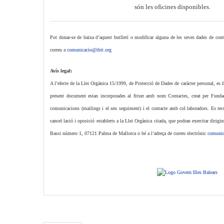
són les oficines disponibles.
Pot donar-se de baixa d’aquest butlletí o modificar alguna de les seves dades de conta
correu a
comunicacio@ibit.org
Avís legal:
A l’efecte de la Llei Orgànica 15/1999, de Protecció de Dades de caràcter personal, es f
present document estan incorporades al fitxer amb nom Contactes, creat per Fundaci
comunicacions (mailings i el seu seguiment) i el contacte amb col·laboradors. Es recone
cancel·lació i oposició establerts a la Llei Orgànica citada, que podran exercitar dirigin
Bassi número 1, 07121 Palma de Mallorca o bé a l’adreça de correu electrònic
comunic