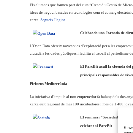
Els alumnes que formen part del curs “Creació i Gestió de Mic
idees de negoci basades en tecnologies com el comerç electrònic 
xarxa.
Segueix llegint
.
Celebrada una Jornada de divul
L’Open Data ofereix noves vies d’explotació per a les empreses t
ciutadà a les dades públiques i facilita el treball al periodisme d
El ParcBit acull la cloenda de
principals responsables de viv
Pirineus Mediterrània
La iniciativa d’impuls al nou emprenedor fa balanç dels dos anys
xarxa euroregional de més 100 incubadores i més de 1.400 jove
El seminari “Sociedad de la Inf
celebrat al ParcBit
En ww
nuest