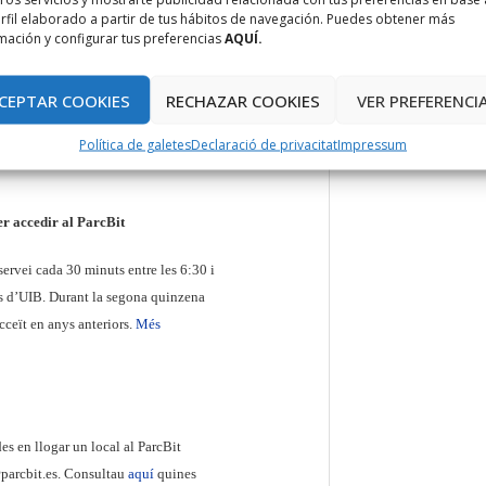
rfil elaborado a partir de tus hábitos de navegación. Puedes obtener más
tat amb diferents ponències
mación y configurar tus preferencias
AQUÍ.
 a intervencions del Govern Balear i
CEPTAR COOKIES
RECHAZAR COOKIES
VER PREFERENCI
Política de galetes
Declaració de privacitat
Impressum
er accedir al ParcBit
 servei cada 30 minuts entre les 6:30 i
des d’UIB. Durant la segona quinzena
ucceït en anys anteriors.
Més
es en llogar un local al ParcBit
parcbit.es. Consultau
aquí
quines