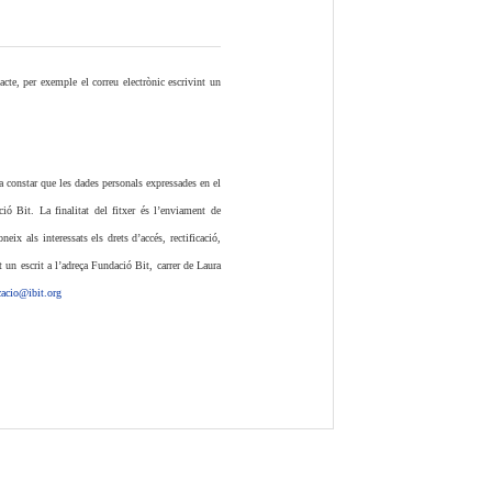
cte, per exemple el correu electrònic escrivint un
a constar que les dades personals expressades en el
ó Bit. La finalitat del fitxer és l’enviament de
ix als interessats els drets d’accés, rectificació,
t un escrit a l’adreça Fundació Bit, carrer de Laura
acio@ibit.org