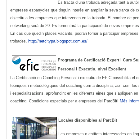
Es tracta d’una trobada adreçada tant a autò
empreses espanyoles que tinguin interès en ampliar la seva xarxa de con
objectiu a les empreses que intervenen en la trobada. El nombre de per
networking serà de 20. Es fomentarà la participació de noves emprese
En cas que quedin places vacants, podran tornar a participar empreses 
trobades.
http://netcitypa.blogspot.com.es/
Programa de Certificació Expert i Curs S
Personal i Executiu, nivel Excellent
La Certificació en Coaching Personal i executiu de EFIC possibilita el
teòriques i metodològiques del coaching com a disciplina, així com les
i especialitzacions, aprofundint en les diferents eines que s’apliquen e
coaching. Condicions especials per a empreses del ParcBit!
Més infor
Locales disponibles al ParcBit
Les empreses o entitats interessades en lloga