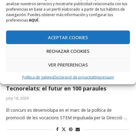
analizar nuestros servicios y mostrarte publicidad relacionada con tus
preferencias en base a un perfil elaborado a partir de tus hábitos de
navegación. Puedes obtener más información y configurar tus
preferencias
AQUÍ.
ACEPTAR COOKIES
RECHAZAR COOKIES
VER PREFERENCIAS
Actualitat
CentreBit Eivissa
La Fundació Bit lliura els premis dels
Política de galetes
Declaració de privacitat
Impressum
guanyadors de la segona edició del Concurs
Tecnorelats: el futur en 100 paraules
juny 18, 2026
El concurs es desenvolupa en el marc de la política de
promoció de les vocacions STEM impulsada per la Direcció …