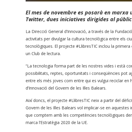
El mes de novembre es posarà en marxa un
Twitter, dues iniciatives dirigides al públi
La Direcció General d’Innovació, a través de la Fundació
activitats per divulgar la cultura tecnològica entre els ci
tecnològiques. El projecte #LlibresTIC inclou la primera e
un Club de lectura.
“La tecnologia forma part de les nostres vides i està cond
possibilitats, reptes, oportunitats i conseqüències pot 
entre els més joves com entre qui es vulgui reciclar en h
d’Innovació del Govern de les Illes Balears.
Així doncs, el projecte #LlibresTIC neix a partir del dèfi
Govern de les Illes Balears vol implicar-se en aquestes 
que comptem amb les competències tecnològiques deman
marca l’Estratègia 2020 de la UE.