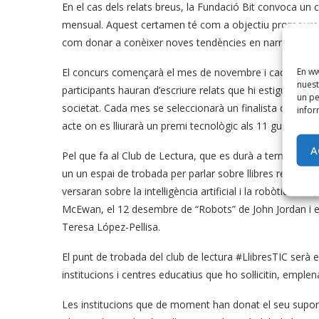
En el cas dels relats breus, la Fundació Bit convoca un c
mensual. Aquest certamen té com a objectiu promoure le
com donar a conèixer noves tendències en narrativa digit
En ww
El concurs començarà el mes de novembre i cada mes es
nuest
participants hauran d’escriure relats que hi estiguin rel
un pe
societat. Cada mes se seleccionarà un finalista de cada c
infor
acte on es lliurarà un premi tecnològic als 11 guanyador
A
Pel que fa al Club de Lectura, que es durà a terme entr
un un espai de trobada per parlar sobre llibres relacion
versaran sobre la intel·ligència artificial i la robòtica. 
McEwan, el 12 desembre de “Robots” de John Jordan i el 
Teresa López-Pellisa.
El punt de trobada del club de lectura #LlibresTIC serà
institucions i centres educatius que ho sol·licitin, empl
Les institucions que de moment han donat el seu suport 