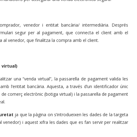
comprador, venedor i entitat bancària/ intermediària. Després
ormulari segur per al pagament, que connecta el client amb el
 al venedor, que finalitza la compra amb el client.
virtual)
tzar una “venda virtual”, la passarel·la de pagament valida les
mb l’entitat bancària. Aquesta, a través d’un identificador únic
ó de comerç electrònic (botiga virtual) i la passarel·la de pagament
al.
uretat
ja que la pàgina on s’introdueixen les dades de la targeta
al venedor) i aquest xifra les dades que es fan servir per realitzar