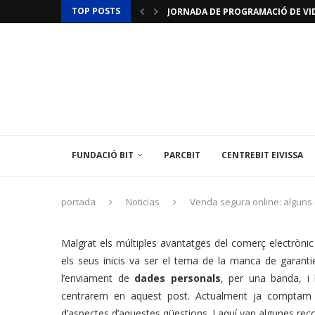
TOP POSTS
JORNADA DE PROGRAMACIÓ DE VID
JORNADES D’INICIACIÓ A LA IMPRES
ACTUALITZACIÓ RESTRICCIONS T
LAMINAR PHARMA ANUNCIA L’«ÚLTI
TÈCNIC/A MEDIAMBIENTAL
LES ILLES BALEARS POSEN EN MARX
L’INSTITUT BALEAR D’ENERGIA O
EL CENTREBIT MENORCA INAUGURA 
LA FUNDACIÓ BIT PARTICIPA EN U
FUNDACIÓ BIT
PARCBIT
CENTREBIT EIVISSA
portada
Noticias
Venda segura online: alguns c
Malgrat els múltiples avantatges del comerç electrònic
els seus inicis va ser el tema de la manca de garanti
l’enviament de
dades personals
, per una banda, i 
centrarem en aquest post. Actualment ja compt
d’aspectes d’aquestes qüestions. I aquí van algunes re