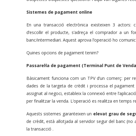
Sistemes de pagament online
En una transacció electrònica existeixen 3 actors: 
d’escollir el producte, s’adreça el comprador a un f
banc/intermediari. Aquest aprova l’operació ho comunica
Quines opcions de pagament tenim?
Passarel·la de pagament (Terminal Punt de Venda 
Bàsicament funciona com un TPV d’un comerç: per reali
dades de la targeta de crèdit i processa el pagament a
assignat al negoci, estableix la connexió entre l’aplicaci
per finalitzar la venda. L’operació es realitza en temps re
Aquests sistemes garanteixen un
elevat grau de seg
de crèdit, està allotjada al servidor segur del banc (no 
la transacció .