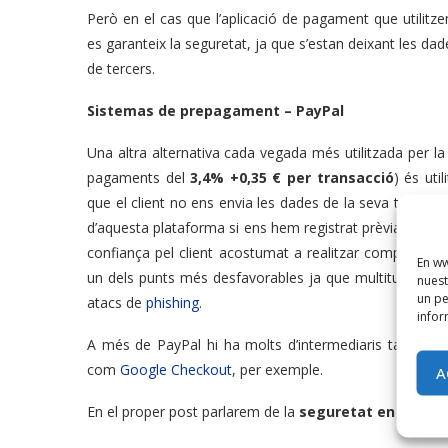
Però en el cas que l’aplicació de pagament que utilitz
es garanteix la seguretat, ja que s’estan deixant les dad
de tercers.
Sistemas de prepagament – PayPal
Una altra alternativa cada vegada més utilitzada per la 
pagaments del
3,4% +0,35 € per transacció
) és ut
que el client no ens envia les dades de la seva targe
d’aquesta plataforma si ens hem registrat prèviament
confiança pel client acostumat a realitzar compres a 
En ww
un dels punts més desfavorables ja que multitud usuaris
nuest
un pe
atacs de
phishing
.
infor
A més de PayPal hi ha molts d’intermediaris també de
com
Google Checkout
, per exemple.
A
En el proper post parlarem de la
seguretat en les co