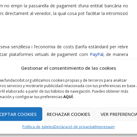
em no empri la passarel·la de pagament d’una entitat bancària no
es directament al venedor, la qual cosa pot facilitar la intromissió
seva senzillesa i l’economia de costs (tarifa estàndard per rebre
ilitzar plataformes virtuals de pagament com
PayPal
, de manera
ta o compte bancari, sinó que rebem el pagament directament des
Gestionar el consentimiento de las cookies
 creant un compte com venedors. És una opció ben coneguda i de
Internet, sobretot microcompres. Curiosament, aquest potser és
w.fundaciobit.org utilizamos cookies propias y de terceros para analizar
 malintencionats opten per aquest tipus d’entitats per realitzar
ros servicios y mostrarte publicidad relacionada con tus preferencias en base 
rfil elaborado a partir de tus hábitos de navegación. Puedes obtener más
mación y configurar tus preferencias
AQUÍ.
nominats com “agències d’enviament de diners” o passarel·les,
CEPTAR COOKIES
RECHAZAR COOKIES
VER PREFERENCI
municacions.
Política de galetes
Declaració de privacitat
Impressum