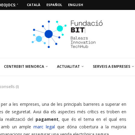
EOJOCS: “MISSIÓ POSIDÒNIA PRO”
CATALÀ
ESPAÑOL
ENGLISH
SIÓ 3D PER A...
EMPORALS APARCAMENT AL PARCBIT
M PACIENT, ÚLTIMA VISITA» EN...
A EL PRIMER...
BRE UN PUNT D’ASSESSORAMENT TEMPORAL...
L’AMPLIACIÓ I MILLORA DEL...
NA JORNADA SOBRE...
CENTREBIT MENORCA
ACTUALITAT
SERVEIS A EMPRESES
onsells (I)
 per a les empreses, una de les principals barreres a superar en
es de seguretat. Avui dia els aspectes més crítics es troben en
la realització del
pagament
, que és el tema en el qual ens
am amb un ample
marc legal
que dóna cobertura a la majoria
comanacions per assegurar una venda electrònica segura.