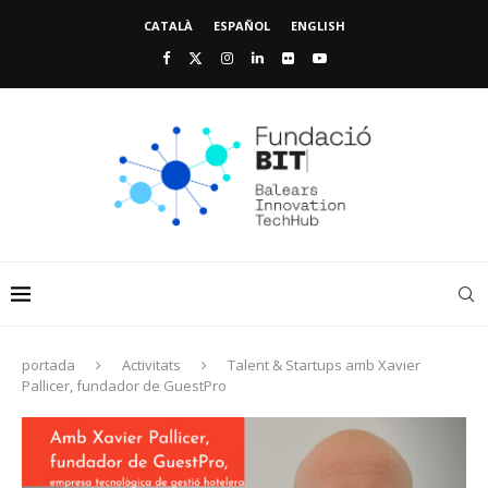
CATALÀ
ESPAÑOL
ENGLISH
portada
Activitats
Talent & Startups amb Xavier
Pallicer, fundador de GuestPro