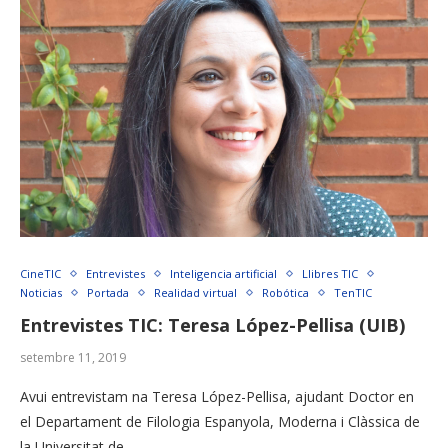
CineTIC
Entrevistes
Inteligencia artificial
Llibres TIC
Noticias
Portada
Realidad virtual
Robótica
TenTIC
Entrevistes TIC: Teresa López-Pellisa (UIB)
setembre 11, 2019
Avui entrevistam na Teresa López-Pellisa, ajudant Doctor en
el Departament de Filologia Espanyola, Moderna i Clàssica de
la Universitat de …