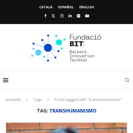
CATALÀ
ESPAÑOL
ENGLISH
portada
Tags
Posts tagged with "transhumanismo"
TAG:
TRANSHUMANISMO