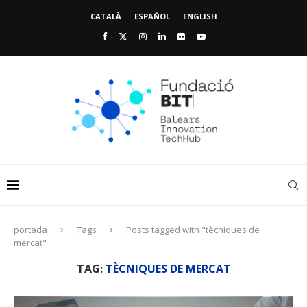
CATALÀ
ESPAÑOL
ENGLISH
portada
Tags
Posts tagged with "tècniques de
mercat"
TAG:
TÈCNIQUES DE MERCAT