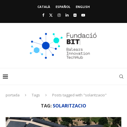
CATALÀ
ESPAÑOL
ENGLISH
portada
Tags
Posts tagged with "solaritzacio"
TAG:
SOLARITZACIO