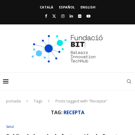
CATALÀ
ESPAÑOL
ENGLISH
portada
Tags
Posts tagged with "Recepta"
TAG:
RECEPTA
Salut