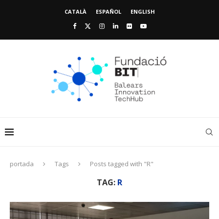
CATALÀ
ESPAÑOL
ENGLISH
portada
Tags
Posts tagged with "R"
TAG:
R