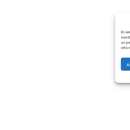
En ww
nuest
un pe
infor
A