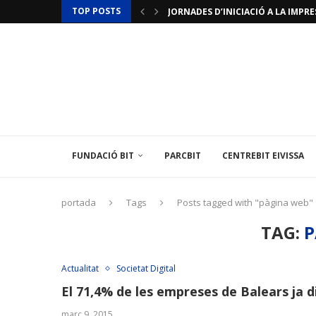
TOP POSTS
JORNADES D’INICIACIÓ A LA IMPRES
ACTUALITZACIÓ RESTRICCIONS T
LAMINAR PHARMA ANUNCIA L’«ÚLTI
TÈCNIC/A MEDIAMBIENTAL
LES ILLES BALEARS POSEN EN MARX
L’INSTITUT BALEAR D’ENERGIA O
EL CENTREBIT MENORCA INAUGURA 
LA FUNDACIÓ BIT PARTICIPA EN U
L’AMBAIXADA DE FRANÇA A ESPANYA
FUNDACIÓ BIT
PARCBIT
CENTREBIT EIVISSA
portada
Tags
Posts tagged with "pàgina web"
TAG:
P
Actualitat
Societat Digital
El 71,4% de les empreses de Balears ja 
març 9, 2015