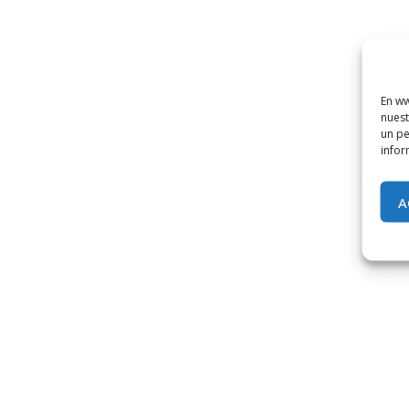
En ww
nuest
un pe
infor
A