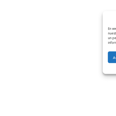
En ww
nuest
un pe
infor
A