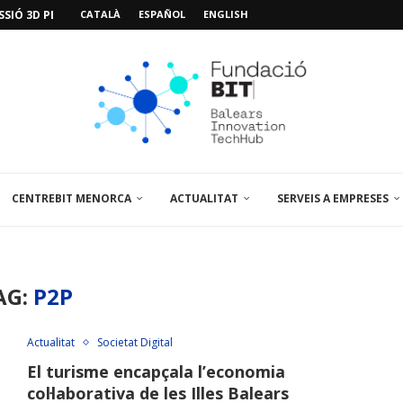
SIÓ 3D PER A...
CATALÀ
ESPAÑOL
ENGLISH
EMPORALS APARCAMENT AL PARCBIT
M PACIENT, ÚLTIMA VISITA» EN...
A EL PRIMER...
BRE UN PUNT D’ASSESSORAMENT TEMPORAL...
L’AMPLIACIÓ I MILLORA DEL...
NA JORNADA SOBRE...
 VISITA EL PARCBIT...
CENTREBIT MENORCA
ACTUALITAT
SERVEIS A EMPRESES
AG:
P2P
Actualitat
Societat Digital
El turisme encapçala l’economia
col·laborativa de les Illes Balears