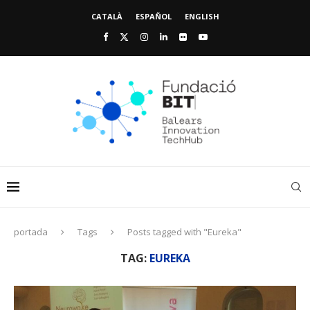
CATALÀ
ESPAÑOL
ENGLISH
portada
Tags
Posts tagged with "Eureka"
TAG:
EUREKA