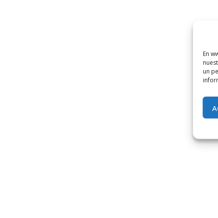
En ww
nuest
un pe
infor
A