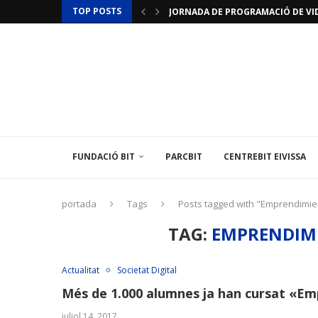
TOP POSTS
JORNADA DE PROGRAMACIÓ DE VID
JORNADES D’INICIACIÓ A LA IMPRES
ACTUALITZACIÓ RESTRICCIONS T
LAMINAR PHARMA ANUNCIA L’«ÚLTI
TÈCNIC/A MEDIAMBIENTAL
LES ILLES BALEARS POSEN EN MARX
L’INSTITUT BALEAR D’ENERGIA O
EL CENTREBIT MENORCA INAUGURA 
LA FUNDACIÓ BIT PARTICIPA EN U
FUNDACIÓ BIT
PARCBIT
CENTREBIT EIVISSA
portada
Tags
Posts tagged with "Emprendimie
TAG:
EMPRENDIMI
Actualitat
Societat Digital
Més de 1.000 alumnes ja han cursat «E
juliol 14, 2017