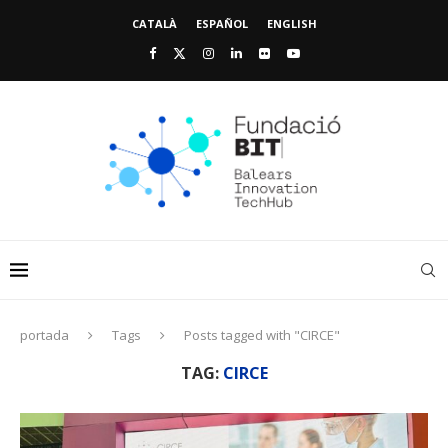
CATALÀ
ESPAÑOL
ENGLISH
portada
Tags
Posts tagged with "CIRCE"
TAG:
CIRCE