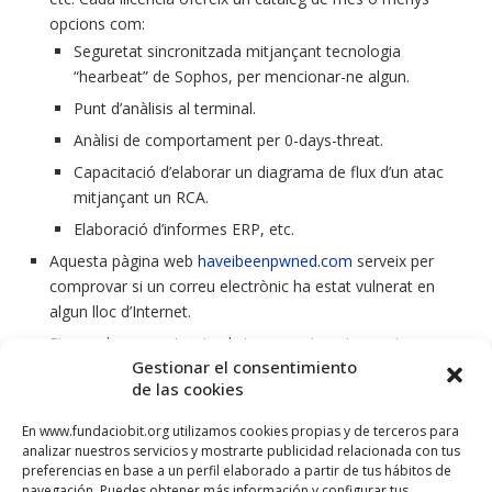
opcions com:
Seguretat sincronitzada mitjançant tecnologia
“hearbeat” de Sophos, per mencionar-ne algun.
Punt d’anàlisis al terminal.
Anàlisi de comportament per 0-days-threat.
Capacitació d’elaborar un diagrama de flux d’un atac
mitjançant un RCA.
Elaboració d’informes ERP, etc.
Aquesta pàgina web
haveibeenpwned.com
serveix per
comprovar si un correu electrònic ha estat vulnerat en
algun lloc d’Internet.
Si no vols que rastregin els teus moviments mentres
Gestionar el consentimiento
navegues utilitza el navegador en mode incògnit.
de las cookies
Si sospites que t’espien a través del micròfon o la webcam,
es venen dispositius per bloqueja-los. Als portàtils s’encén
En www.fundaciobit.org utilizamos cookies propias y de terceros para
una llum LED quan la webcam està en funcionament.
analizar nuestros servicios y mostrarte publicidad relacionada con tus
preferencias en base a un perfil elaborado a partir de tus hábitos de
Basta fixar-s’hi.
navegación. Puedes obtener más información y configurar tus