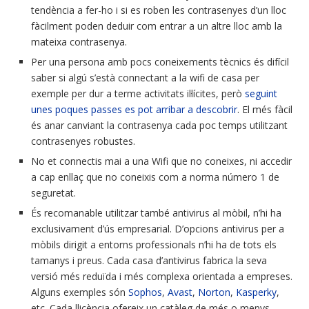
tendència a fer-ho i si es roben les contrasenyes d’un lloc
fàcilment poden deduir com entrar a un altre lloc amb la
mateixa contrasenya.
Per una persona amb pocs coneixements tècnics és difícil
saber si algú s’està connectant a la wifi de casa per
exemple per dur a terme activitats il·lícites, però
seguint
unes poques passes es pot arribar a descobrir
. El més fàcil
és anar canviant la contrasenya cada poc temps utilitzant
contrasenyes robustes.
No et connectis mai a una Wifi que no coneixes, ni accedir
a cap enllaç que no coneixis com a norma número 1 de
seguretat.
És recomanable utilitzar també antivirus al mòbil, n’hi ha
exclusivament d’ús empresarial. D’opcions antivirus per a
mòbils dirigit a entorns professionals n’hi ha de tots els
tamanys i preus. Cada casa d’antivirus fabrica la seva
versió més reduïda i més complexa orientada a empreses.
Alguns exemples són
Sophos
,
Avast
,
Norton
,
Kasperky
,
etc. Cada llicència ofereix un catàleg de més o menys