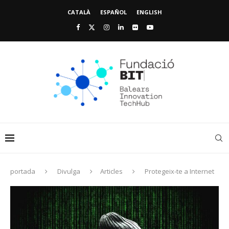
CATALÀ
ESPAÑOL
ENGLISH
portada
Divulga
Articles
Protegeix-te a Internet