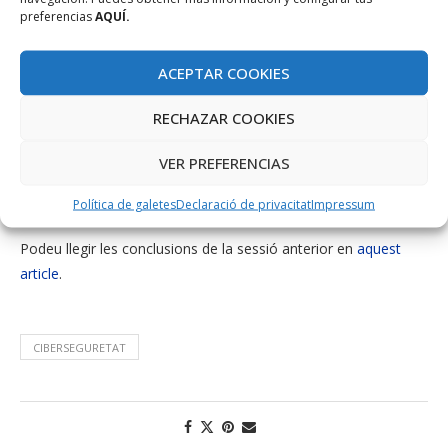
En quant als pagaments virtuals segurs cada vegada es
preferencias
AQUÍ.
demana menys el CSV. Les botigues online solen tenir una
doble verificació i envien a l’usuari a la web de pagament
ACEPTAR COOKIES
del banc o del servei amb qui tenen contracta el TPV
virtual. D’aquesta forma s’evita a les botigues virtuals
RECHAZAR COOKIES
guardar dades bancàries i es deriva la responsabilitat de la
seguretat als bancs.
VER PREFERENCIAS
Les plataformes d’e-comerç s’han d’actualitzar per evitar
vulnerabilitats.
Política de galetes
Declaració de privacitat
Impressum
Podeu llegir les conclusions de la sessió anterior en
aquest
article
.
CIBERSEGURETAT