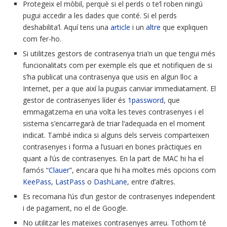
Protegeix el mòbil, perquè si el perds o te’l roben ningú
pugui accedir a les dades que conté. Si el perds
deshabilita’l. Aquí tens una
article
i un
altre
que expliquen
com fer-ho.
Si utilitzes gestors de contrasenya tria’n un que tengui més
funcionalitats com per exemple els que et notifiquen de si
s’ha publicat una contrasenya que usis en algun lloc a
Internet, per a que així la puguis canviar immediatament. El
gestor de contrasenyes líder és
1password
, que
emmagatzema en una volta les teves contrasenyes i el
sistema s’encarregarà de triar l’adequada en el moment
indicat. També indica si alguns dels serveis comparteixen
contrasenyes i forma a l’usuari en bones pràctiques en
quant a l’ús de contrasenyes. En la part de MAC hi ha el
famós “
Clauer
”, encara que hi ha moltes més opcions com
KeePass
,
LastPass
o
DashLane
, entre d’altres.
Es recomana l’ús d’un gestor de contrasenyes independent
i de pagament, no el de Google.
No utilitzar les mateixes contrasenyes arreu. Tothom té