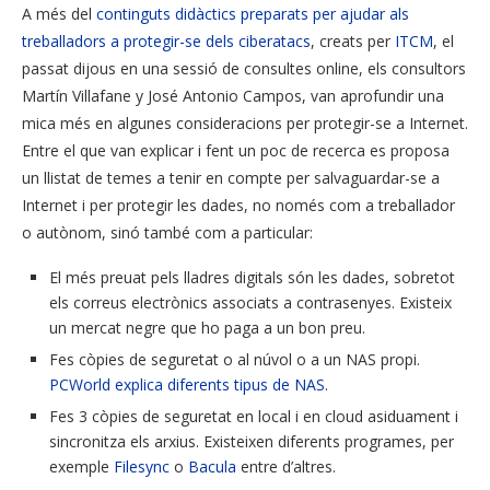
A més del
continguts didàctics preparats per ajudar als
treballadors a protegir-se dels ciberatacs
, creats per
ITCM
, el
passat dijous en una sessió de consultes online, els consultors
Martín Villafane y José Antonio Campos, van aprofundir una
mica més en algunes consideracions per protegir-se a Internet.
Entre el que van explicar i fent un poc de recerca es proposa
un llistat de temes a tenir en compte per salvaguardar-se a
Internet i per protegir les dades, no només com a treballador
o autònom, sinó també com a particular:
El més preuat pels lladres digitals són les dades, sobretot
els correus electrònics associats a contrasenyes. Existeix
un mercat negre que ho paga a un bon preu.
Fes còpies de seguretat o al núvol o a un NAS propi.
PCWorld explica diferents tipus de NAS
.
Fes 3 còpies de seguretat en local i en cloud asiduament i
sincronitza els arxius. Existeixen diferents programes, per
exemple
Filesync
o
Bacula
entre d’altres.