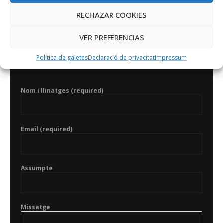
RECHAZAR COOKIES
VER PREFERENCIAS
CONTACTA AMB NOSALTRES A
INFO@FUNDACIOBIT.ORG
Política de galetes
Declaració de privacitat
Impressum
Nom i llinatges (required)
Email (required)
Assumpte
Missatge