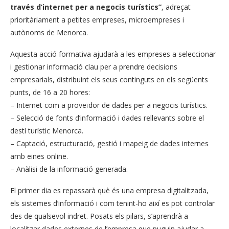
través d’internet per a negocis turístics”
, adreçat
prioritàriament a petites empreses, microempreses i
autònoms de Menorca.
Aquesta acció formativa ajudarà a les empreses a seleccionar
i gestionar informació clau per a prendre decisions
empresarials, distribuint els seus continguts en els següents
punts, de 16 a 20 hores:
– Internet com a proveïdor de dades per a negocis turístics.
– Selecció de fonts d’informació i dades rellevants sobre el
destí turístic Menorca.
– Captació, estructuració, gestió i mapeig de dades internes
amb eines online.
– Anàlisi de la informació generada.
El primer dia es repassarà què és una empresa digitalitzada,
els sistemes d’informació i com tenint-ho així es pot controlar
des de qualsevol indret. Posats els pilars, s’aprendrà a
localitzar dades externes de l’empresa que puguin ajudar a