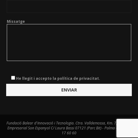
Missatge
He llegit i accepto la política de privacitat.
Fundació Balear d'Innovació i Tecnologia. Ctra. Valldemossa, Km. 7,4. Centre
Empresarial Son Espanyol C/ Laura Bassi 07121 (Parc Bit) - Palma - Tel. 971
17 60 60