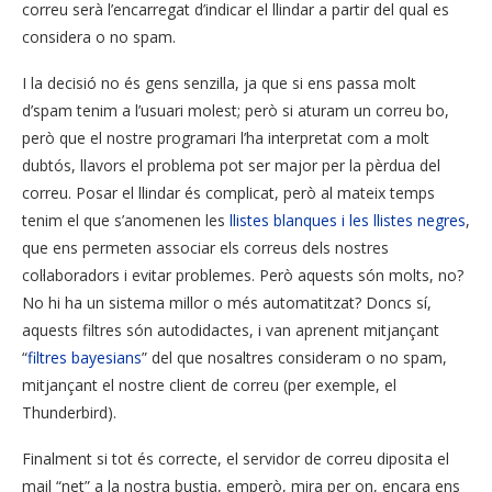
correu serà l’encarregat d’indicar el llindar a partir del qual es
considera o no spam.
I la decisió no és gens senzilla, ja que si ens passa molt
d’spam tenim a l’usuari molest; però si aturam un correu bo,
però que el nostre programari l’ha interpretat com a molt
dubtós, llavors el problema pot ser major per la pèrdua del
correu. Posar el llindar és complicat, però al mateix temps
tenim el que s’anomenen les
llistes blanques i les llistes negres
,
que ens permeten associar els correus dels nostres
col·laboradors i evitar problemes. Però aquests són molts, no?
No hi ha un sistema millor o més automatitzat? Doncs sí,
aquests filtres són autodidactes, i van aprenent mitjançant
“
filtres bayesians
” del que nosaltres consideram o no spam,
mitjançant el nostre client de correu (per exemple, el
Thunderbird).
Finalment si tot és correcte, el servidor de correu diposita el
mail “net” a la nostra bustia, emperò, mira per on, encara ens