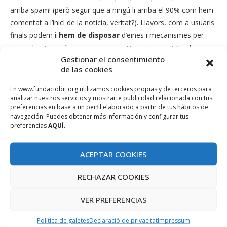
arriba spam! (però segur que a ningú li arriba el 90% com hem
comentat a l’inici de la notícia, veritat?). Llavors, com a usuaris
finals podem
i hem de disposar
d’eines i mecanismes per
aturar-los (ja serà en un proper post), i mitjançant “regles
Gestionar el consentimiento
bayesianes”, ensenyar al nostre client, o servidor si també ens
de las cookies
ho permet l’administrador, que no volem rebre més publicitat
enganyosa, però …, mira per on, que casualment sí volem les
En www.fundaciobit.org utilizamos cookies propias y de terceros para
analizar nuestros servicios y mostrarte publicidad relacionada con tus
ofertes de viatges de darrera hora !
preferencias en base a un perfil elaborado a partir de tus hábitos de
navegación. Puedes obtener más información y configurar tus
Una lluita complicada, però amb molts de recursos per
preferencias
AQUÍ.
combatre-la, però que s’han de renovar i actualitzar
constantment.
ACEPTAR COOKIES
RECHAZAR COOKIES
OPEN SOURCE A L'IBIT
SPAM
VER PREFERENCIAS
Política de galetes
Declaració de privacitat
Impressum