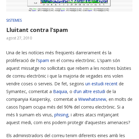
SISTEMES
Lluitant contra l’spam
agost 27, 2010
Una de les notícies més freqüents darrerament és la
proliferació de l’
spam
en el correu electrònic. L’spam són
aquest missatge no sol·licitats que rebem a les nostres bústies
de correu electrònic i que la majoria de vegades ens volen
vendre coses o serveis. De fet, segons
un estudi recent
de
Symantec, comentat a
Baquia
, o
d’un altre estudi
de la
companyia Kaspersky, comentat a
Wwwhatsnew
, en molts de
casos l’spam ocupa més del 90% del correu electrònic. Si a
més li sumam els virus,
phising
, i altres atacs mitjançant
aquest medi, com ens podem protegir d’aquestes amenaces?
Els administradors del correu tenim diferents eines amb les