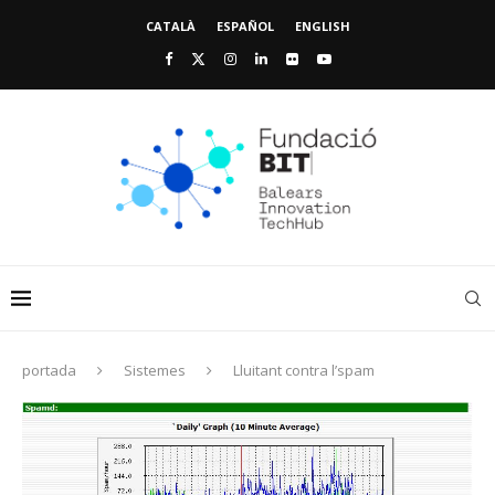
CATALÀ
ESPAÑOL
ENGLISH
portada
Sistemes
Lluitant contra l’spam