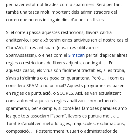
per haver estat notificades com a spammers. Serà per tant
també una tasca molt important dels administradors del
correu que no ens incloguin dins d’aquestes llistes.
Si el correu passa aquestes restriccions, llavors caldrà
analitzar-lo, i per això tenim eines antivirus (en el nostre cas el
ClamAV), filtres antispam (nosaltres utilitzam el
SpamAssassin), o eines com el
Simscan
per tal d’aplicar altres
regles o restriccions de fitxers adjunts, contingut, … En
aquests casos, els virus són fàcilment tractables, si es troba,
s’avisa i s’elimina o es posa en quarantena. Però …, i com es
considera SPAM o no un mail? Aquests programes es basen
en regles de puntuació, o SCORES. Així, es van actualitzant
constantment aquestes regles analitzant com actuen els
spammers i, per exemple, si conté les famoses paraules amb
les que tots associam l’“spam”, llavors es puntua molt alt.
També s’analitzen metodologies, majúscules, exclamacions,
composició, … Posteriorment l’usuari o administrador de