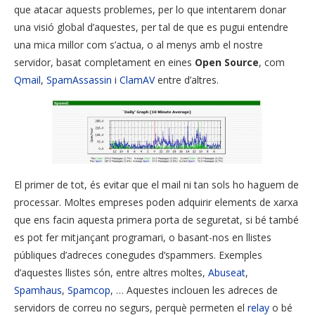
que atacar aquests problemes, per lo que intentarem donar
una visió global d’aquestes, per tal de que es pugui entendre
una mica millor com s’actua, o al menys amb el nostre
servidor, basat completament en eines
Open Source
, com
Qmail
,
SpamAssassin
i
ClamAV
entre d’altres.
El primer de tot, és evitar que el mail ni tan sols ho haguem de
processar. Moltes empreses poden adquirir elements de xarxa
que ens facin aquesta primera porta de seguretat, si bé també
es pot fer mitjançant programari, o basant-nos en llistes
públiques d’adreces conegudes d’spammers. Exemples
d’aquestes llistes són, entre altres moltes,
Abuseat
,
Spamhaus
,
Spamcop
, … Aquestes inclouen les adreces de
servidors de correu no segurs, perquè permeten el
relay
o bé