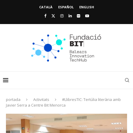
CATALÀ
ESPAÑOL
ENGLISH
portada
Activitats
#LlibresTIC: Tertúlia literària amb
Javier Serra a Centre Bit Menorca