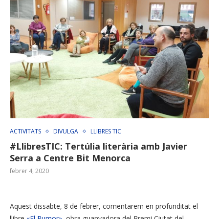
ACTIVITATS
DIVULGA
LLIBRES TIC
#LlibresTIC: Tertúlia literària amb Javier
Serra a Centre Bit Menorca
febrer 4, 2020
Aquest dissabte, 8 de febrer, comentarem en profunditat el
llibre
«El Rumor»
, obra guanyadora del Premi Ciutat del