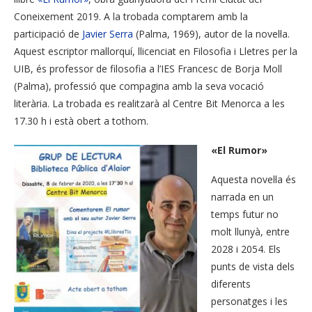
Coneixement 2019. A la trobada comptarem amb la
participació de
Javier Serra
(Palma, 1969), autor de la novel·la.
Aquest escriptor mallorquí, llicenciat en Filosofia i Lletres per la
UIB, és professor de filosofia a l’IES Francesc de Borja Moll
(Palma), professió que compagina amb la seva vocació
literària. La trobada es realitzarà al Centre Bit Menorca a les
17.30 h i està obert a tothom.
«El Rumor»
Aquesta novel·la és
narrada en un
temps futur no
molt llunyà, entre
2028 i 2054. Els
punts de vista dels
diferents
personatges i les