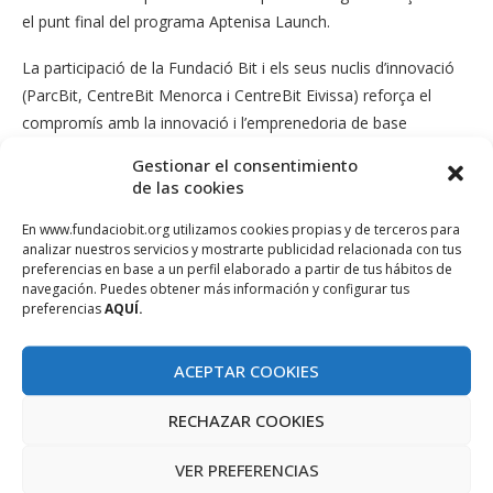
el punt final del programa Aptenisa Launch.
La participació de la Fundació Bit i els seus nuclis d’innovació
(ParcBit, CentreBit Menorca i CentreBit Eivissa) reforça el
compromís amb la innovació i l’emprenedoria de base
tecnològica a les Illes Balears, i se suma a una xarxa de nou
Gestionar el consentimiento
parcs científics i tecnològics que, coordinats per APTE,
de las cookies
treballen per impulsar fins a 126 empreses emergents de tot el
En www.fundaciobit.org utilizamos cookies propias y de terceros para
territori nacional en aquesta nova edició.
analizar nuestros servicios y mostrarte publicidad relacionada con tus
preferencias en base a un perfil elaborado a partir de tus hábitos de
La Fundació Bit participa en aquest programa en el marc del
navegación. Puedes obtener más información y configurar tus
pla d’impuls del ParcBit i del CentreBit Menorca, a través del
preferencias
AQUÍ.
qual es pretén afavorir el creixement econòmic de la nostra
comunitat potenciant un sector clau per a la diversificació com
ACEPTAR COOKIES
és el de la innovació tecnològica.
RECHAZAR COOKIES
VER PREFERENCIAS
APTENISA