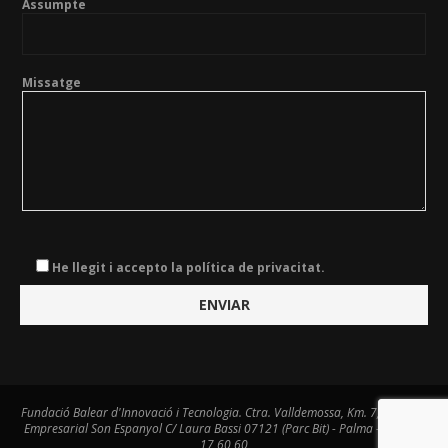
Assumpte
Missatge
He llegit i accepto la política de privacitat.
Fundació Balear d'Innovació i Tecnologia. Ctra. Valldemossa, Km. 7,4. Centre
Empresarial Son Espanyol C/ Laura Bassi 07121 (Parc Bit) - Palma - Tel. 971
17 60 60