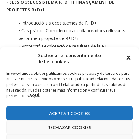
• SESSIÓ 3: ECOSISTEMA R+D+I I FINANÇAMENT DE
PROJECTES R+D+I
◦ Introducció als ecosistemes de R+D+i
◦ Cas pràctic: Com identificar col·laboradors rellevants
per al meu projecte de R+D+i
◦ Protecció i explotació de resultats de la R+D+i
◦ Finançament de projectes de R+D+i
Gestionar el consentimiento
de las cookies
Inscripcions
En www.fundaciobit.org utilizamos cookies propias y de terceros para
analizar nuestros servicios y mostrarte publicidad relacionada con tus
Per qualsevol consulta adreceu-vos a:
factoriainnovacio@fi-
preferencias en base a un perfil elaborado a partir de tus hábitos de
group.com
navegación. Puedes obtener más información y configurar tus
preferencias
AQUÍ.
ACEPTAR COOKIES
RECHAZAR COOKIES