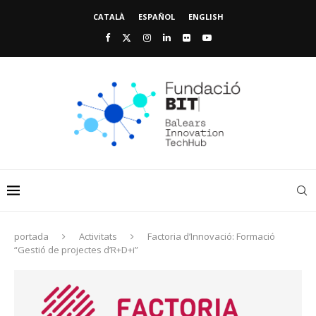
CATALÀ
ESPAÑOL
ENGLISH
portada
Activitats
Factoria d’Innovació: Formació
“Gestió de projectes d’R+D+i”