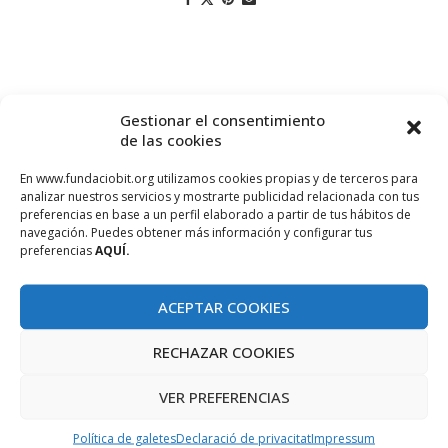
Gestionar el consentimiento
de las cookies
En www.fundaciobit.org utilizamos cookies propias y de terceros para
analizar nuestros servicios y mostrarte publicidad relacionada con tus
preferencias en base a un perfil elaborado a partir de tus hábitos de
navegación. Puedes obtener más información y configurar tus
PROJECTE COFINANÇAT PEL FONS SOCIAL EUROPEU
preferencias
AQUÍ.
ACEPTAR COOKIES
RECHAZAR COOKIES
VER PREFERENCIAS
Política de galetes
Declaració de privacitat
Impressum