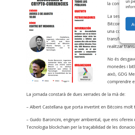
un pe
la conferència
infor
La sessió, obe
A
Bitcoin i la i
una cosa anom
transferir i e
realitzar tran
No és desgave
monedes i bitll
això, GDG Men
comprendre el
La jornada constarà de dues xerrades de la mà de:
– Albert Castellana que porta invertint en Bitcoins molt 
– Guido Baroncini, enginyer ambiental, que ens ofereix un
Tecnologia blockchain per la traçabilidad de les donacio