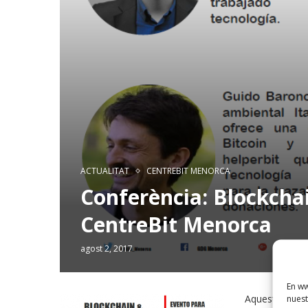
ACTUALITAT
CENTREBIT MENORCA
Conferència: Blockchai
CentreBit Menorca
agost 2, 2017
En ww
Aquest dijous 
nuest