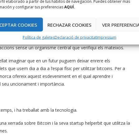
rfil elaborado a partir de tus hábitos de navegación. Puedes obtener más
: Blockchain & Crypto- currencies al CentreBit Menorca.
mación y configurar tus preferencias
AQUÍ.
rta per tots els públics versarà sobre que hi ha darrere de
CEPTAR COOKIES
RECHAZAR COOKIES
VER PREFERENCI
nfraestructura tecnològica que ho sustenta. Aquesta es basa en
enada “cadena de blocs”. Aquesta infraestructura, permet
Política de galetes
Declaració de privacitat
Impressum
metre valors d’una manera descentralitzada. En simples paraules,
saccions sense un organisme central que verifiqui els mateixos.
llat imaginar que en un futur puguem deixar enrere els
ets que usem dia a dia a l’espai físic per utilitzar bitcoins. Per a
orca ofereix aquest esdeveniment en el qual aprendre i
 seu uncionament i importància.
temps, i ha treballat amb la tecnologia.
a xerrada sobre Bitcoin i la seva startup helperbit que utilitza la
nes.