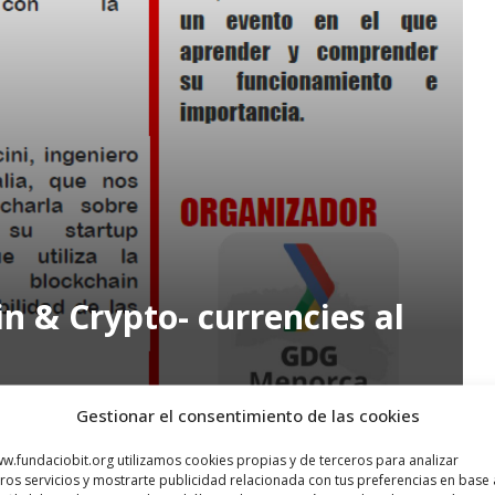
n & Crypto- currencies al
Gestionar el consentimiento de las cookies
w.fundaciobit.org utilizamos cookies propias y de terceros para analizar
3 d’agost a les 18h el
GDG (Google Developers Group)
organitza
ros servicios y mostrarte publicidad relacionada con tus preferencias en base 