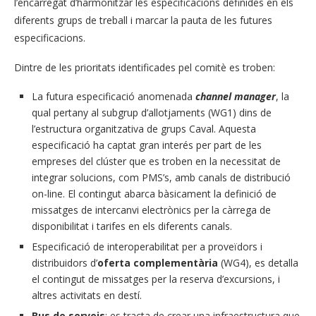
l’encarregat d’harmonitzar les especificacions definides en els
diferents grups de treball i marcar la pauta de les futures
especificacions.
Dintre de les prioritats identificades pel comitè es troben:
La futura especificació anomenada
channel manager
, la
qual pertany al subgrup d’allotjaments (WG1) dins de
l’estructura organitzativa de grups Caval. Aquesta
especificació ha captat gran interés per part de les
empreses del clúster que es troben en la necessitat de
integrar solucions, com PMS’s, amb canals de distribució
on-line. El contingut abarca bàsicament la definició de
missatges de intercanvi electrònics per la càrrega de
disponibilitat i tarifes en els diferents canals.
Especificació de interoperabilitat per a proveïdors i
distribuidors d’
oferta complementària
(WG4), es detalla
el contingut de missatges per la reserva d’excursions, i
altres activitats en destí.
Bus de serveis
: es tracta de crear una infraestructura que