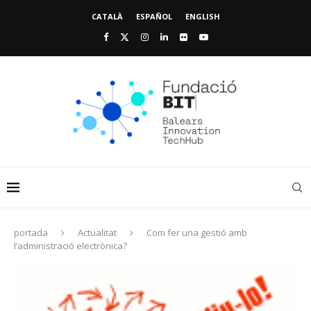
CATALÀ
ESPAÑOL
ENGLISH
portada
Actualitat
Com fer una gestió amb
l’administració electrònica?