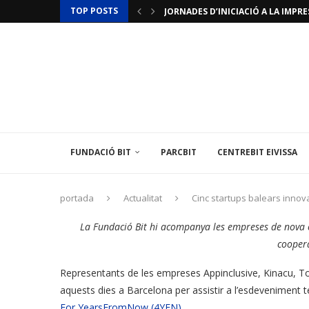
TOP POSTS
JORNADES D’INICIACIÓ A LA IMPRES
ACTUALITZACIÓ RESTRICCIONS T
LAMINAR PHARMA ANUNCIA L’«ÚLTI
TÈCNIC/A MEDIAMBIENTAL
LES ILLES BALEARS POSEN EN MARX
L’INSTITUT BALEAR D’ENERGIA O
EL CENTREBIT MENORCA INAUGURA 
LA FUNDACIÓ BIT PARTICIPA EN U
L’AMBAIXADA DE FRANÇA A ESPANYA
FUNDACIÓ BIT
PARCBIT
CENTREBIT EIVISSA
portada
Actualitat
Cinc startups balears innov
La Fundació Bit hi acompanya les empreses de nova cr
cooper
Representants de les empreses Appinclusive, Kinacu, To
aquests dies a Barcelona per assistir a l’esdeveniment 
For YearsFromNow (4YFN)
.