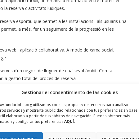
una aplicació mòbil, l’intercanvi d’informació entre l’hotel i el
 la reserva d’activitats lúdiques.
serva esportiu que permet a les instal·lacions i als usuaris una
ció permet, a més, fer un seguiment de la progressió en les
va web i aplicació col·laborativa. A mode de xarxa social,
tge.
reserves d’un negoci de lloguer de qualsevol àmbit. Com a
r la gestió total del procés de reserva.
 innovador en la creació de tecnologia al servei de la prevenció
Gestionar el consentimiento de las cookies
ue tracta d’evitar malalties relacionades amb l’exposició al sol.
w.fundaciobit.org utilizamos cookies propias y de terceros para analizar
ros servicios y mostrarte publicidad relacionada con tus preferencias en base 
rfil elaborado a partir de tus hábitos de navegación. Puedes obtener más
, té com a objectiu estimular el creixement i la competitivitat de
mación y configurar tus preferencias
AQUÍ.
a. En total, compta amb un finançament de 1.045.000€; el 75%
% de la resta de socis (259.500€), 200.000€ dels quals aportats
CEPTAR COOKIES
RECHAZAR COOKIES
VER PREFERENCI