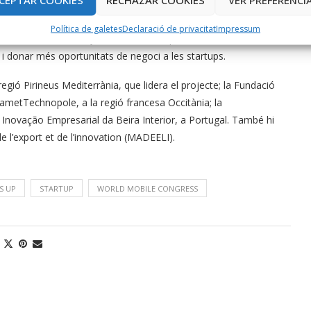
Política de galetes
Declaració de privacitat
Impressum
ora de l’accés al finançament de les empreses, la millora de la
i donar més oportunitats de negoci a les startups.
regió Pirineus Mediterrània, que lidera el projecte; la Fundació
zametTechnopole, a la regió francesa Occitània; la
 Inovação Empresarial da Beira Interior, a Portugal. També hi
’export et de l’innovation (MADEELI).
S UP
STARTUP
WORLD MOBILE CONGRESS