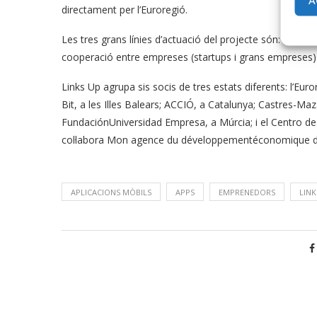
directament per l’Euroregió.
Les tres grans línies d’actuació del projecte són: la mill
cooperació entre empreses (startups i grans empreses) 
Links Up agrupa sis socis de tres estats diferents: l’Euro
Bit, a les Illes Balears; ACCIÓ, a Catalunya; Castres-Ma
FundaciónUniversidad Empresa, a Múrcia; i el Centro de
col·labora Mon agence du développementéconomique de l
APLICACIONS MÒBILS
APPS
EMPRENEDORS
LINK