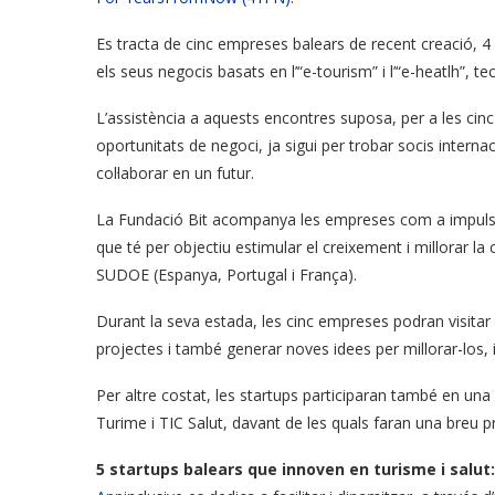
Es tracta de cinc empreses balears de recent creació, 4
els seus negocis basats en l’“e-tourism” i l’“e-heatlh”, t
L’assistència a aquests encontres suposa, per a les cinc
oportunitats de negoci, ja sigui per trobar socis intern
col·laborar en un futur.
La Fundació Bit acompanya les empreses com a impulsora
que té per objectiu estimular el creixement i millorar la
SUDOE (Espanya, Portugal i França).
Durant la seva estada, les cinc empreses podran visitar 
projectes i també generar noves idees per millorar-los, 
Per altre costat, les startups participaran també en un
Turime i TIC Salut, davant de les quals faran una breu 
5 startups balears que innoven en turisme i salut: