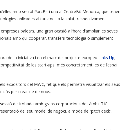
 d’elles amb seu al ParcBit i una al CentreBit Menorca, que tenen
ecnologies aplicades al turisme i a la salut, respectivament.
 empreses balears, una gran ocasió a l’hora d’ampliar les seves
acionals amb qui cooperar, transferir tecnologia o simplement
 de la iniciativa i en el marc del projecte europeu
Links Up
,
 competitivitat de les start-ups, més concretament les de l’espai
els expositors del MWC, fet que els permetrà visibilitzar els seus
inclús per crear-ne de nous.
a sessió de trobada amb grans corporacions de l’àmbit TIC
presentació del seu model de negoci, a mode de “pitch deck”.