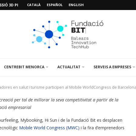
SIÓ 3D PER A...
CATALÀ
ESPAÑOL
ENGLISH
EMPORALS APARCAMENT AL PARCBIT
M PACIENT, ÚLTIMA VISITA» EN...
A EL PRIMER...
BRE UN PUNT D’ASSESSORAMENT TEMPORAL...
L’AMPLIACIÓ I MILLORA DEL...
NA JORNADA SOBRE...
 VISITA EL PARCBIT...
CENTREBIT MENORCA
ACTUALITAT
SERVEIS A EMPRESES
adores en salut i turisme participen al Mobile WorldCongress de Barcelon
eació per tal de millorar la seva competitivitat a partir de la
ació empresarial
urfeeling, Mybooking, Hi Sun i de la Fundació Bit es desplacen
tecnològic
Mobile World Congress (MWC)
i la fira d’emprenedors