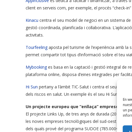
Appinclusive
es dedica a facilitar i dinamitzar, a través d’
client en serveis com, per exemple, el procés “check-in” o
Kinacu
centra el seu model de negoci en un sistema de re
gestió coordinada, planificada i col·laborativa. L’aplica
activitats.
Tourfeeling
aposta pel turisme de l’experiència amb la se
permet compartir tot tipus d’informació sobre el teu via
Mybooking
es basa en la captació i gestió integral de 
plataforma online, disposa d’eines integrades per facilita
Hi Sun
pertany a l’àmbit TIC-Salut i centra el seu procés
dels riscos en salut. Un exemple és el seu Hi SunPoint, q
En ww
nuest
Un projecte europeu que “enllaça” empreses:
un pe
El projecte Links Up, de tres anys de durada (2016-2019)
infor
les noves empreses tecnològiques del sud-oest d’Europ
dels quals prové del programa SUDOE (785.000€) i un 25
A