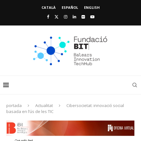
CATALÀ
ESPAÑOL
ENGLISH
portada
Actualitat
Cibersocietat: innovació social
basada en l’ús de les TIC