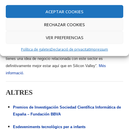
ACEPTAR COOKIES
Vlad Stan, co-fundador i CEO de
RECHAZAR COOKIES
Futuristico
VER PREFERENCIAS
“En Mallorca hay mucho conocimiento
Política de galetes
Declaració de privacitat
Impressum
en la industria turística, así que si
tienes una idea de negocio relacionada con este sector es
definitivamente mejor estar aquí que en Silicon Valley”.
Més
informació.
ALTRES
Premios de Investigación Sociedad Científica Informática de
España – Fundación BBVA
Esdeveniments tecnològics per a infants