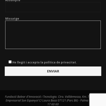
Assumpte
Missatge
He llegit i accepto la política de privacitat.
Fundació Balear d'Innovació i Tecnologia. Ctra. Valldemossa, Km. 7,4. Centre
Empresarial Son Espanyol C/ Laura Bassi 07121 (Parc Bit) - Palma - Tel. 971
17 60 60