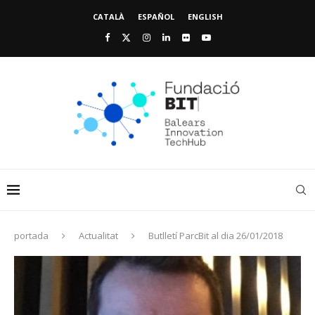
CATALÀ
ESPAÑOL
ENGLISH
portada
Actualitat
Butlletí ParcBit al dia 26/01/2018