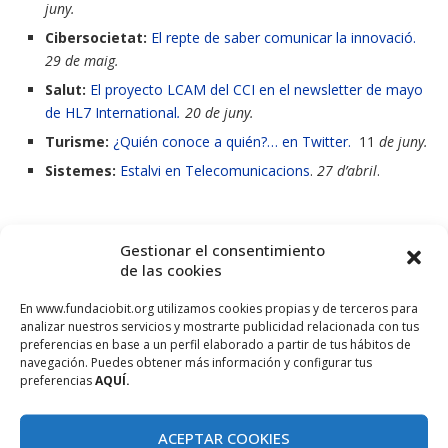
juny.
Cibersocietat:
El repte de saber comunicar la innovació.
29 de maig.
Salut:
El proyecto LCAM del CCI en el newsletter de mayo
de HL7 International
.
20 de juny.
Turisme:
¿Quién conoce a quién?… en Twitter.
11
de juny.
Sistemes:
Estalvi en Telecomunicacions
.
27 d’abril
.
Gestionar el consentimiento
de las cookies
Destacats de les nostres xarxes
socials
En www.fundaciobit.org utilizamos cookies propias y de terceros para
analizar nuestros servicios y mostrarte publicidad relacionada con tus
preferencias en base a un perfil elaborado a partir de tus hábitos de
navegación. Puedes obtener más información y configurar tus
preferencias
AQUÍ.
ACEPTAR COOKIES