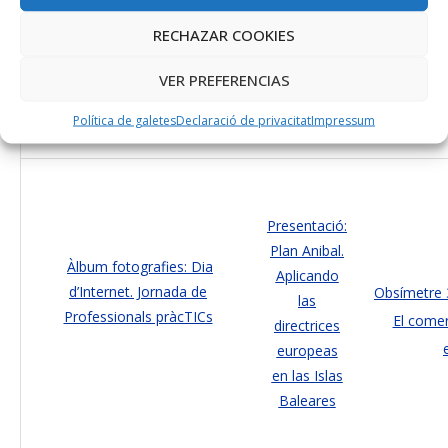
RECHAZAR COOKIES
VER PREFERENCIAS
Política de galetes
Declaració de privacitat
Impressum
Presentació:
Plan Anibal.
Àlbum fotografies: Dia
Aplicando
d’Internet. Jornada de
Obsímetre 3
las
Professionals pràcTICs
El comer
directrices
europeas
en las Islas
Baleares