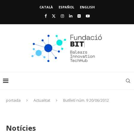
CATALÀ
ESPAÑOL
ENGLISH
portada
Actualitat
Butlletí núm. 9 20/06/2012
Notícies