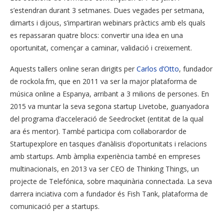
s’estendran durant 3 setmanes. Dues vegades per setmana,
dimarts i dijous, s’impartiran webinars pràctics amb els quals
es repassaran quatre blocs: convertir una idea en una
oportunitat, començar a caminar, validació i creixement.
Aquests tallers online seran dirigits per
Carlos d’Otto
, fundador
de rockola.fm, que en 2011 va ser la major plataforma de
música online a Espanya, arribant a 3 milions de persones. En
2015 va muntar la seva segona startup Livetobe, guanyadora
del programa d’acceleració de Seedrocket (entitat de la qual
ara és mentor). També participa com col·laborardor de
Startupexplore en tasques d’anàlisis d’oportunitats i relacions
amb startups. Amb àmplia experiència també en empreses
multinacionaIs, en 2013 va ser CEO de Thinking Things, un
projecte de Telefónica, sobre maquinària connectada. La seva
darrera inciativa com a fundador és Fish Tank, plataforma de
comunicació per a startups.