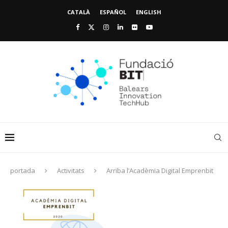
CATALÀ
ESPAÑOL
ENGLISH
portada
Activitats
Arriba l’Acadèmia Digital Emprenbit