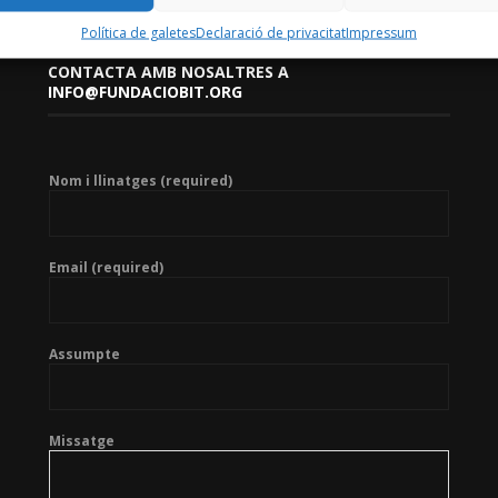
Política de galetes
Declaració de privacitat
Impressum
CONTACTA AMB NOSALTRES A
INFO@FUNDACIOBIT.ORG
Nom i llinatges (required)
Email (required)
Assumpte
Missatge