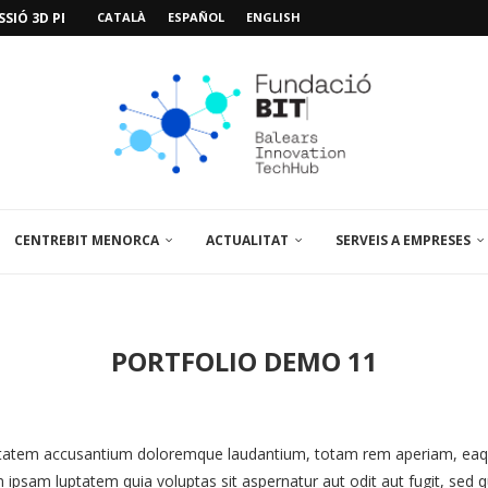
SIÓ 3D PER A...
CATALÀ
ESPAÑOL
ENGLISH
EMPORALS APARCAMENT AL PARCBIT
M PACIENT, ÚLTIMA VISITA» EN...
A EL PRIMER...
BRE UN PUNT D’ASSESSORAMENT TEMPORAL...
L’AMPLIACIÓ I MILLORA DEL...
NA JORNADA SOBRE...
 VISITA EL PARCBIT...
CENTREBIT MENORCA
ACTUALITAT
SERVEIS A EMPRESES
PORTFOLIO DEMO 11
uptatem accusantium doloremque laudantium, totam rem aperiam, eaque 
 ipsam luptatem quia voluptas sit aspernatur aut odit aut fugit, sed