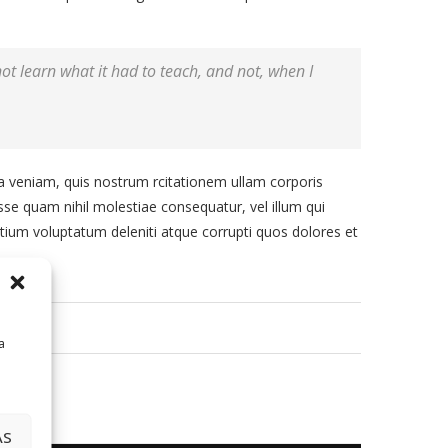
 not learn what it had to teach, and not, when I
veniam, quis nostrum rcitationem ullam corporis
sse quam nihil molestiae consequatur, vel illum qui
tium voluptatum deleniti atque corrupti quos dolores et
a
AS