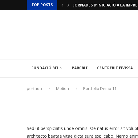
TOP POSTS
JORNADES D’INICIACIÓ A LA IMPRES
ACTUALITZACIÓ RESTRICCIONS T
LAMINAR PHARMA ANUNCIA L’«ÚLTI
TÈCNIC/A MEDIAMBIENTAL
LES ILLES BALEARS POSEN EN MARX
L’INSTITUT BALEAR D’ENERGIA O
EL CENTREBIT MENORCA INAUGURA 
LA FUNDACIÓ BIT PARTICIPA EN U
L’AMBAIXADA DE FRANÇA A ESPANYA
FUNDACIÓ BIT
PARCBIT
CENTREBIT EIVISSA
portada
Motion
Portfolio Demo 11
Sed ut perspiciatis unde omnis iste natus error sit vol
architecto beatae vitae dicta sunt explicabo. Nemo enim