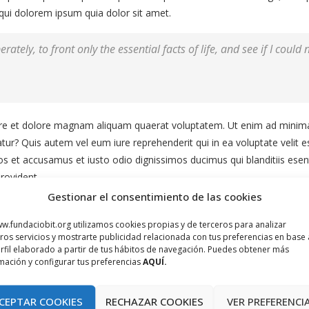
qui dolorem ipsum quia dolor sit amet.
rately, to front only the essential facts of life, and see if I could
e et dolore magnam aliquam quaerat voluptatem. Ut enim ad minima 
tur? Quis autem vel eum iure reprehenderit qui in ea voluptate velit e
os et accusamus et iusto odio dignissimos ducimus qui blanditiis esen
rovident,
Gestionar el consentimiento de las cookies
w.fundaciobit.org utilizamos cookies propias y de terceros para analizar
SHARE
ros servicios y mostrarte publicidad relacionada con tus preferencias en base 
rfil elaborado a partir de tus hábitos de navegación. Puedes obtener más
mación y configurar tus preferencias
AQUÍ.
CEPTAR COOKIES
RECHAZAR COOKIES
VER PREFERENCI