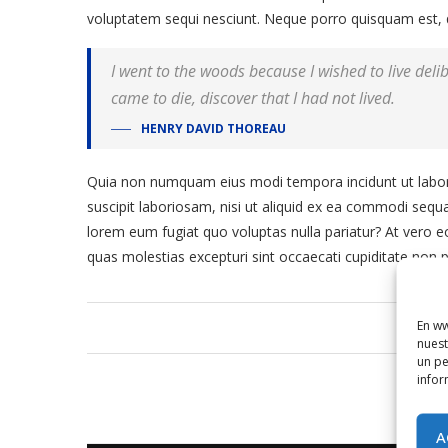
voluptatem sequi nesciunt. Neque porro quisquam est, 
I went to the woods because I wished to live delibe
came to die, discover that I had not lived.
HENRY DAVID THOREAU
Quia non numquam eius modi tempora incidunt ut labor
suscipit laboriosam, nisi ut aliquid ex ea commodi sequa
lorem eum fugiat quo voluptas nulla pariatur? At vero e
quas molestias excepturi sint occaecati cupiditate non p
En ww
nuest
un pe
infor
A