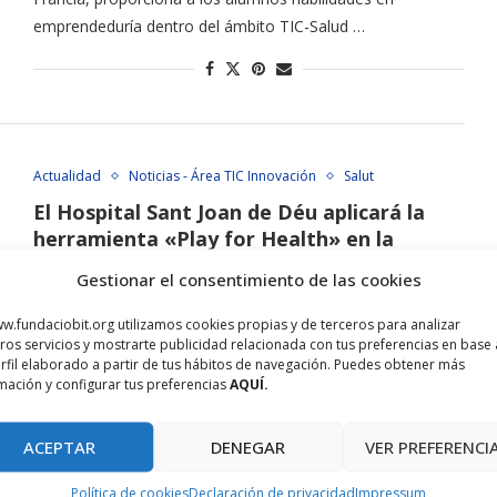
emprendeduría dentro del ámbito TIC-Salud …
Actualidad
Noticias - Área TIC Innovación
Salut
El Hospital Sant Joan de Déu aplicará la
herramienta «Play for Health» en la
rehabilitación de pacientes con daño
Gestionar el consentimiento de las cookies
cerebral
w.fundaciobit.org utilizamos cookies propias y de terceros para analizar
abril 13, 2016
ros servicios y mostrarte publicidad relacionada con tus preferencias en base 
rfil elaborado a partir de tus hábitos de navegación. Puedes obtener más
El director Gerente del Hospital Sant Joan de Déu, Joan
mación y configurar tus preferencias
AQUÍ.
Carulla y Pere Fuster Nadal, Gerente de la Fundación Balear
…
ACEPTAR
DENEGAR
VER PREFERENCI
Política de cookies
Declaración de privacidad
Impressum