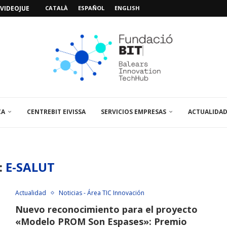
VIDEOJUEGOS: «MISSIÓN POSIDÓNIA PRO»
CATALÀ
ESPAÑOL
ENGLISH
IMO PACIENTE, ÚLTIMA VISITA»...
 ABRE UN PUNTO...
 LA AMPLIACIÓN Y MEJORA...
UNA JORNADA SOBRE...
A VISITA EL...
SPAIN UP...
CA
CENTREBIT EIVISSA
SERVICIOS EMPRESAS
ACTUALIDA
:
E-SALUT
Actualidad
Noticias - Área TIC Innovación
Nuevo reconocimiento para el proyecto
«Modelo PROM Son Espases»: Premio