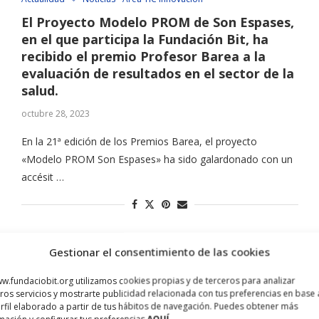
El Proyecto Modelo PROM de Son Espases,
en el que participa la Fundación Bit, ha
recibido el premio Profesor Barea a la
evaluación de resultados en el sector de la
salud.
octubre 28, 2023
En la 21ª edición de los Premios Barea, el proyecto
«Modelo PROM Son Espases» ha sido galardonado con un
accésit …
Gestionar el consentimiento de las cookies
Actualidad
Noticias - Área TIC Innovación
Salut
w.fundaciobit.org utilizamos cookies propias y de terceros para analizar
ros servicios y mostrarte publicidad relacionada con tus preferencias en base 
El uso de Play for Health en casa crece
rfil elaborado a partir de tus hábitos de navegación. Puedes obtener más
considerablemente durante la etapa de