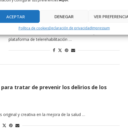
mación y configurar tus preferencias
AQUÍ.
confinamiento
abril 1, 2020
ACEPTAR
DENEGAR
VER PREFERENCI
Durante las dos últimas semanas, la Fundación Bit ha
Política de cookies
Declaración de privacidad
Impressum
observado como los pacientes que utilizan regularmente la
plataforma de telerehabilitación …
para tratar de prevenir los delirios de los
s original y creativa en la mejora de la salud …