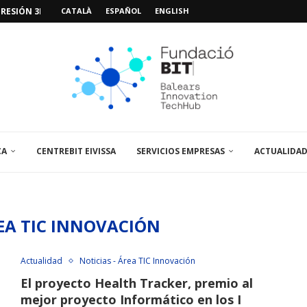
VIDEOJUEGOS: «MISSIÓN POSIDÓNIA PRO»
CATALÀ
ESPAÑOL
ENGLISH
IMO PACIENTE, ÚLTIMA VISITA»...
 ABRE UN PUNTO...
 LA AMPLIACIÓN Y MEJORA...
UNA JORNADA SOBRE...
A VISITA EL...
CA
CENTREBIT EIVISSA
SERVICIOS EMPRESAS
ACTUALIDA
REA TIC INNOVACIÓN
Actualidad
Noticias - Área TIC Innovación
El proyecto Health Tracker, premio al
mejor proyecto Informático en los I