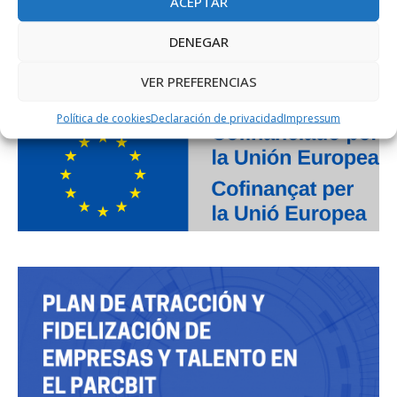
ACEPTAR
DENEGAR
PROJECTE COFINANÇAT PEL FONS SOCIAL EUROPEU
VER PREFERENCIAS
Política de cookies
Declaración de privacidad
Impressum